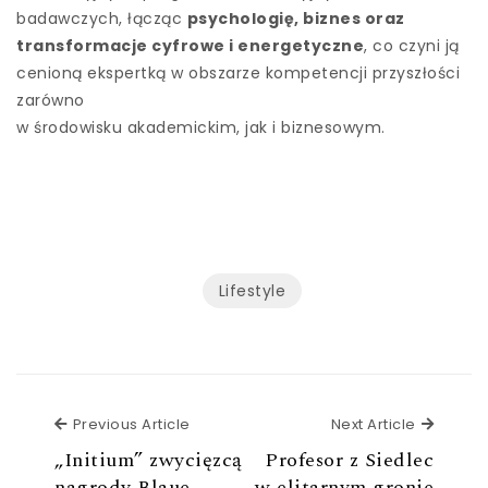
badawczych, łącząc
psychologię, biznes oraz
transformacje cyfrowe i energetyczne
, co czyni ją
cenioną ekspertką w obszarze kompetencji przyszłości
zarówno
w środowisku akademickim, jak i biznesowym.
Lifestyle
Previous Article
Next Ar
Previous Article
Next Article
„Initium” zwycięzcą
Profesor z Siedlec
nagrody Blaue
w elitarnym gronie