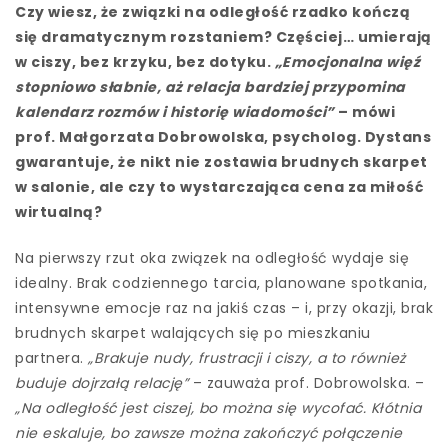
Czy wiesz, że związki na odległość rzadko kończą
się dramatycznym rozstaniem? Częściej… umierają
w ciszy, bez krzyku, bez dotyku.
„Emocjonalna więź
stopniowo słabnie, aż relacja bardziej przypomina
kalendarz rozmów i historię wiadomości”
– mówi
prof. Małgorzata Dobrowolska, psycholog. Dystans
gwarantuje, że nikt nie zostawia brudnych skarpet
w salonie, ale czy to wystarczająca cena za miłość
wirtualną?
Na pierwszy rzut oka związek na odległość wydaje się
idealny. Brak codziennego tarcia, planowane spotkania,
intensywne emocje raz na jakiś czas – i, przy okazji, brak
brudnych skarpet walających się po mieszkaniu
partnera.
„Brakuje nudy, frustracji i ciszy, a to również
buduje dojrzałą relację”
– zauważa prof. Dobrowolska. –
„Na odległość jest ciszej, bo można się wycofać. Kłótnia
nie eskaluje, bo zawsze można zakończyć połączenie