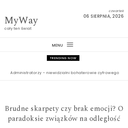
Skip to content
czwartek
MyWay
06 SIERPNIA, 2026
cały ten świat
MENU
Toggle
navigation
TRENDING NOW
Administratorzy – niewidzialni bohaterowie cyfrowego świata A
Brudne skarpety czy brak emocji? O
paradoksie związków na odległość