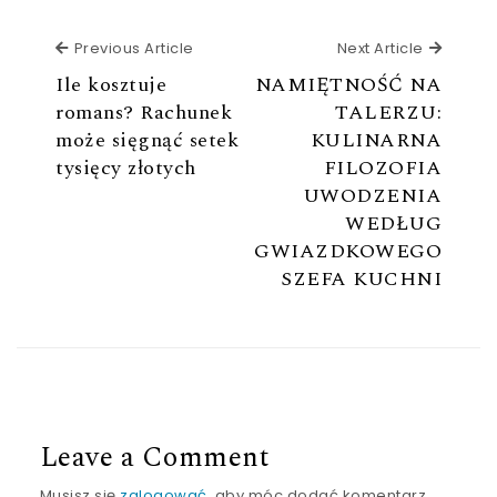
Previous Article
Next Ar
Previous Article
Next Article
Ile kosztuje
NAMIĘTNOŚĆ NA
romans? Rachunek
TALERZU:
może sięgnąć setek
KULINARNA
tysięcy złotych
FILOZOFIA
UWODZENIA
WEDŁUG
GWIAZDKOWEGO
SZEFA KUCHNI
Leave a Comment
Musisz się
zalogować
, aby móc dodać komentarz.