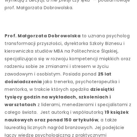
wynikają z decyzji, a nie presji czy lęku”
— podsumowuje
prof. Małgorzata Dobrowolska.
Prof.
Małgorzata Dobrowolska
to uznana psycholog
transformacji przyszłości, dyrektorka Szkoły Biznesu i
kierowniczka studiów MBA na Politechnice Śląskiej,
specjalizująca się w rozwoju kompetencji miękkich oraz
radzeniu sobie ze zmianami i stresem w życiu
zawodowym i osobistym. Posiada ponad
25 lat
doświadczenia
jako trenerka, psychoterapeutka i
mentorka, w trakcie których spędziła
dziesiątki
tysięcy godzin na wykładach, szkoleniach i
warsztatach
z liderami, menedżerami i specjalistami z
całego świata. Jest autorką i współautorką
19 książek
naukowych oraz ponad 150 artykułów
, a także
laureatką licznych nagród branżowych. Jej podejście
łączy wiedzę psychologiczną z praktycznymi