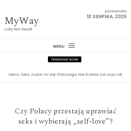
Skip to content
poniedziałek
MyWay
10 SIERPNIA, 2026
cały ten świat
MENU
Toggle
navigation
TRENDING NOW
mo, tato, nudzi mi się! Dlaczego nie trzeba od razu ratować d
Czy Polacy przestają uprawiać
seks i wybierają „self-love”?