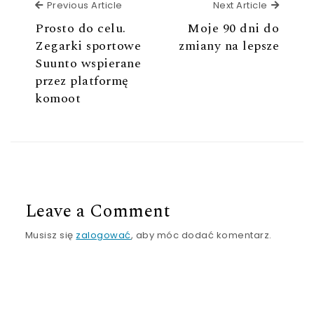
Previous Article
Next Ar
Previous Article
Next Article
Prosto do celu.
Moje 90 dni do
Zegarki sportowe
zmiany na lepsze
Suunto wspierane
przez platformę
komoot
Leave a Comment
Musisz się
zalogować
, aby móc dodać komentarz.