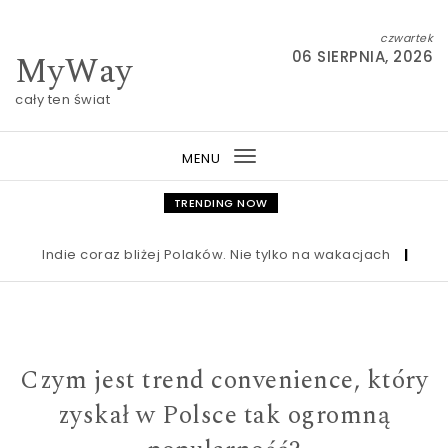
Skip to content
czwartek
MyWay
06 SIERPNIA, 2026
cały ten świat
MENU
Toggle
navigation
TRENDING NOW
Indie coraz bliżej Polaków. Nie tylko na wakacjach
|
Nowa us
Czym jest trend convenience, który
zyskał w Polsce tak ogromną