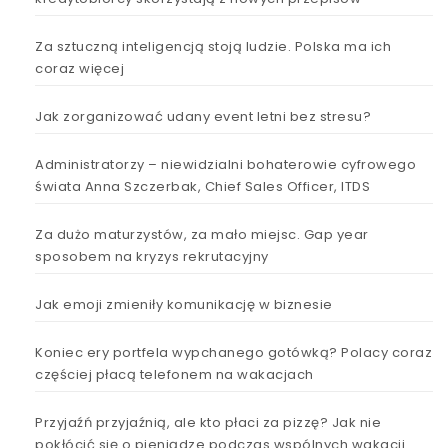
Za sztuczną inteligencją stoją ludzie. Polska ma ich
coraz więcej
Jak zorganizować udany event letni bez stresu?
Administratorzy – niewidzialni bohaterowie cyfrowego
świata Anna Szczerbak, Chief Sales Officer, ITDS
Za dużo maturzystów, za mało miejsc. Gap year
sposobem na kryzys rekrutacyjny
Jak emoji zmieniły komunikację w biznesie
Koniec ery portfela wypchanego gotówką? Polacy coraz
częściej płacą telefonem na wakacjach
Przyjaźń przyjaźnią, ale kto płaci za pizzę? Jak nie
pokłócić się o pieniądze podczas wspólnych wakacji