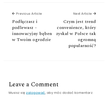
Previous Article
Next Ar
Previous Article
Next Article
Podłączasz i
Czym jest trend
podlewasz –
convenience, który
innowacyjny bęben
zyskał w Polsce tak
w Twoim ogrodzie
ogromną
popularność?
Leave a Comment
Musisz się
zalogować
, aby móc dodać komentarz.