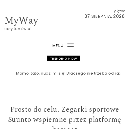
Skip to content
piątek
MyWay
07 SIERPNIA, 2026
cały ten świat
MENU
Toggle
navigation
TRENDING NOW
Mamo, tato, nudzi mi się! Dlaczego nie trzeba od razu rat
Prosto do celu. Zegarki sportowe
Suunto wspierane przez platformę