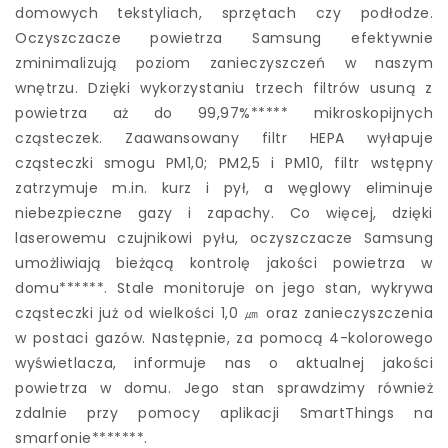
domowych tekstyliach, sprzętach czy podłodze.
Oczyszczacze powietrza Samsung efektywnie
zminimalizują poziom zanieczyszczeń w naszym
wnętrzu. Dzięki wykorzystaniu trzech filtrów usuną z
powietrza aż do 99,97%***** mikroskopijnych
cząsteczek. Zaawansowany filtr HEPA wyłapuje
cząsteczki smogu PM1,0; PM2,5 i PM10, filtr wstępny
zatrzymuje m.in. kurz i pył, a węglowy eliminuje
niebezpieczne gazy i zapachy. Co więcej, dzięki
laserowemu czujnikowi pyłu, oczyszczacze Samsung
umożliwiają bieżącą kontrolę jakości powietrza w
domu******. Stale monitoruje on jego stan, wykrywa
cząsteczki już od wielkości 1,0 ㎛ oraz zanieczyszczenia
w postaci gazów. Następnie, za pomocą 4-kolorowego
wyświetlacza, informuje nas o aktualnej jakości
powietrza w domu. Jego stan sprawdzimy również
zdalnie przy pomocy aplikacji SmartThings na
smarfonie*******.