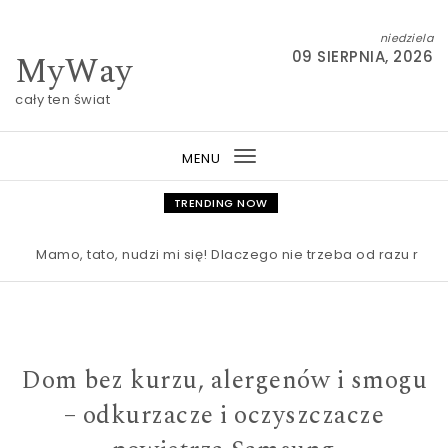
Skip to content
niedziela
MyWay
09 SIERPNIA, 2026
cały ten świat
MENU
Toggle
navigation
TRENDING NOW
Mamo, tato, nudzi mi się! Dlaczego nie trzeba od razu ratować
Dom bez kurzu, alergenów i smogu
– odkurzacze i oczyszczacze