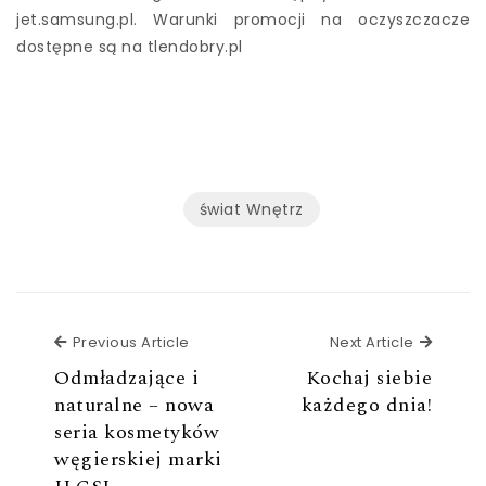
jet.samsung.pl. Warunki promocji na oczyszczacze
dostępne są na tlendobry.pl
świat Wnętrz
Previous Article
Next Ar
Previous Article
Next Article
Odmładzające i
Kochaj siebie
naturalne – nowa
każdego dnia!
seria kosmetyków
węgierskiej marki