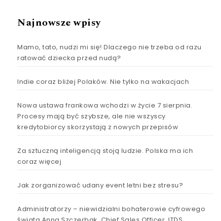
Najnowsze wpisy
Mamo, tato, nudzi mi się! Dlaczego nie trzeba od razu
ratować dziecka przed nudą?
Indie coraz bliżej Polaków. Nie tylko na wakacjach
Nowa ustawa frankowa wchodzi w życie 7 sierpnia.
Procesy mają być szybsze, ale nie wszyscy
kredytobiorcy skorzystają z nowych przepisów
Za sztuczną inteligencją stoją ludzie. Polska ma ich
coraz więcej
Jak zorganizować udany event letni bez stresu?
Administratorzy – niewidzialni bohaterowie cyfrowego
świata Anna Szczerbak, Chief Sales Officer, ITDS