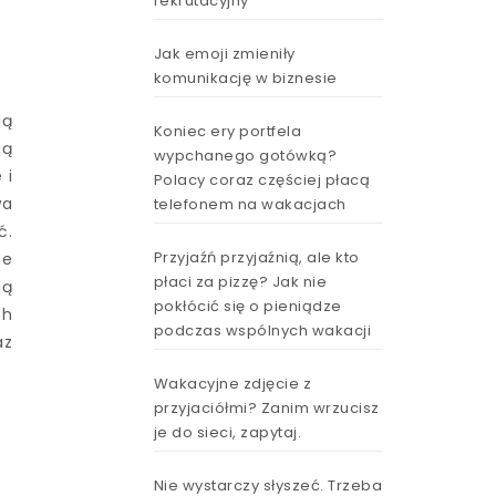
rekrutacyjny
Jak emoji zmieniły
komunikację w biznesie
ią
Koniec ery portfela
ją
wypchanego gotówką?
 i
Polacy coraz częściej płacą
wa
telefonem na wakacjach
ć.
Przyjaźń przyjaźnią, ale kto
ne
płaci za pizzę? Jak nie
ją
pokłócić się o pieniądze
ch
podczas wspólnych wakacji
az
Wakacyjne zdjęcie z
przyjaciółmi? Zanim wrzucisz
je do sieci, zapytaj.
Nie wystarczy słyszeć. Trzeba