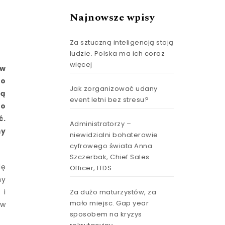
Najnowsze wpisy
Za sztuczną inteligencją stoją
ludzie. Polska ma ich coraz
więcej
ów
ło
Jak zorganizować udany
ją
event letni bez stresu?
 o
ć.
Administratorzy –
my
niewidzialni bohaterowie
cyfrowego świata Anna
Szczerbak, Chief Sales
dę
Officer, ITDS
ny
 i
Za dużo maturzystów, za
mało miejsc. Gap year
ów
sposobem na kryzys