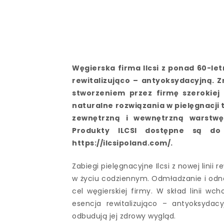
Węgierska firma Ilcsi z ponad 60-le
rewitalizująco – antyoksydacyjną. 
stworzeniem przez firmę szerokiej
naturalne rozwiązania w pielęgnacji
zewnętrzną i wewnętrzną warstwę
Produkty ILCSI dostępne są do 
https://ilcsipoland.com/.
Zabiegi pielęgnacyjne Ilcsi z nowej linii
w życiu codziennym. Odmładzanie i odna
cel węgierskiej firmy. W skład linii w
esencja rewitalizująco – antyoksyda
odbudują jej zdrowy wygląd.