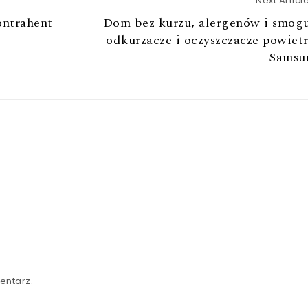
Next Articl
ontrahent
Dom bez kurzu, alergenów i smogu
odkurzacze i oczyszczacze powiet
Samsu
entarz.