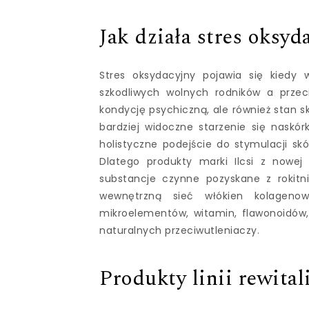
Jak działa stres oksyd
Stres oksydacyjny pojawia się kiedy
szkodliwych wolnych rodników a przeci
kondycję psychiczną, ale również stan sk
bardziej widoczne starzenie się naskó
holistyczne podejście do stymulacji skó
Dlatego produkty marki Ilcsi z nowej l
substancje czynne pozyskane z rokitn
wewnętrzną sieć włókien kolagenow
mikroelementów, witamin, flawonoidów,
naturalnych przeciwutleniaczy.
Produkty linii rewital