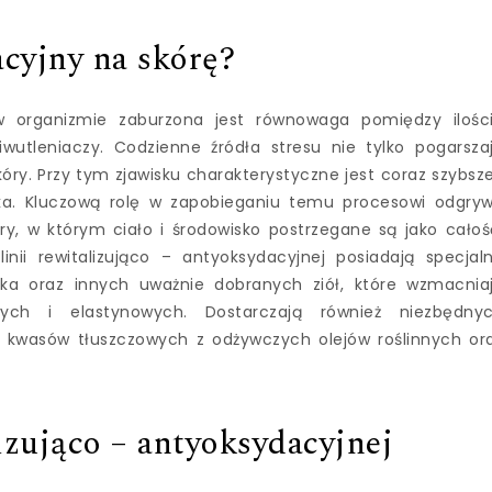
acyjny na skórę?
 w organizmie zaburzona jest równowaga pomiędzy ilośc
wutleniaczy. Codzienne źródła stresu nie tylko pogarsza
óry. Przy tym zjawisku charakterystyczne jest coraz szybsze
rka. Kluczową rolę w zapobieganiu temu procesowi odgry
ry, w którym ciało i środowisko postrzegane są jako całoś
inii rewitalizująco – antyoksydacyjnej posiadają specjal
ika oraz innych uważnie dobranych ziół, które wzmacnia
ych i elastynowych. Dostarczają również niezbędny
 kwasów tłuszczowych z odżywczych olejów roślinnych or
izująco – antyoksydacyjnej