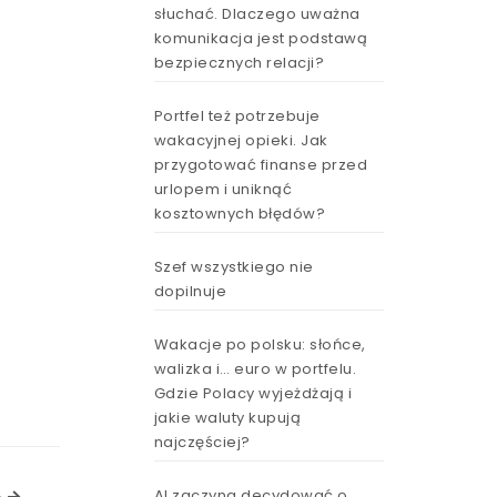
słuchać. Dlaczego uważna
komunikacja jest podstawą
bezpiecznych relacji?
Portfel też potrzebuje
wakacyjnej opieki. Jak
przygotować finanse przed
urlopem i uniknąć
kosztownych błędów?
Szef wszystkiego nie
dopilnuje
Wakacje po polsku: słońce,
walizka i… euro w portfelu.
Gdzie Polacy wyjeżdżają i
jakie waluty kupują
najczęściej?
AI zaczyna decydować o
Next Article