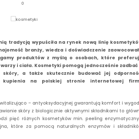
0
tnią tradycją wypuściła na rynek nową linię kosmetyk
Znajomość branży, wiedza i doświadczenie zaowocowa
 gamy produktów z myślą o osobach, które preferu
 twarzy i ciała. Kosmetyki pomogą jednocześnie zadbać
 skóry, a także skutecznie budować jej odpornoś
kupienia na polskiej stronie internetowej fir
 rewitalizująco – antyoksydacyjnej gwarantują komfort i wygo
wianie skóry z biologicznie aktywnymi składnikami to głów
chodzi pięć różnych kosmetyków min. peeling enzymatyczny
cyjna, które za pomocą naturalnych enzymów i składnik