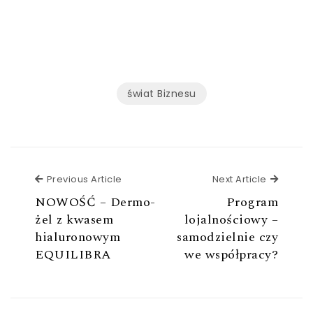
świat Biznesu
Previous Article
Next Ar
Previous Article
Next Article
NOWOŚĆ – Dermo-
Program
żel z kwasem
lojalnościowy –
hialuronowym
samodzielnie czy
EQUILIBRA
we współpracy?