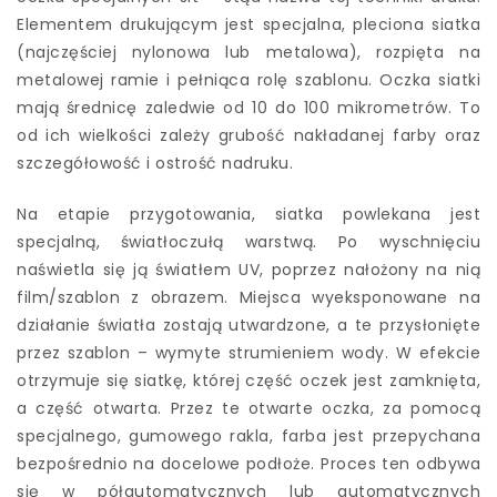
Elementem drukującym jest specjalna, pleciona siatka
(najczęściej nylonowa lub metalowa), rozpięta na
metalowej ramie i pełniąca rolę szablonu. Oczka siatki
mają średnicę zaledwie od 10 do 100 mikrometrów. To
od ich wielkości zależy grubość nakładanej farby oraz
szczegółowość i ostrość nadruku.
Na etapie przygotowania, siatka powlekana jest
specjalną, światłoczułą warstwą. Po wyschnięciu
naświetla się ją światłem UV, poprzez nałożony na nią
film/szablon z obrazem. Miejsca wyeksponowane na
działanie światła zostają utwardzone, a te przysłonięte
przez szablon – wymyte strumieniem wody. W efekcie
otrzymuje się siatkę, której część oczek jest zamknięta,
a część otwarta. Przez te otwarte oczka, za pomocą
specjalnego, gumowego rakla, farba jest przepychana
bezpośrednio na docelowe podłoże. Proces ten odbywa
się w półautomatycznych lub automatycznych