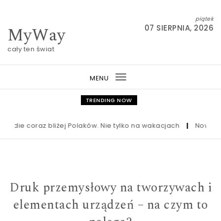
Skip to content
piątek
MyWay
07 SIERPNIA, 2026
cały ten świat
MENU
Toggle
navigation
TRENDING NOW
ie coraz bliżej Polaków. Nie tylko na wakacjach
|
Nowa ustawa 
Druk przemysłowy na tworzywach i
elementach urządzeń – na czym to