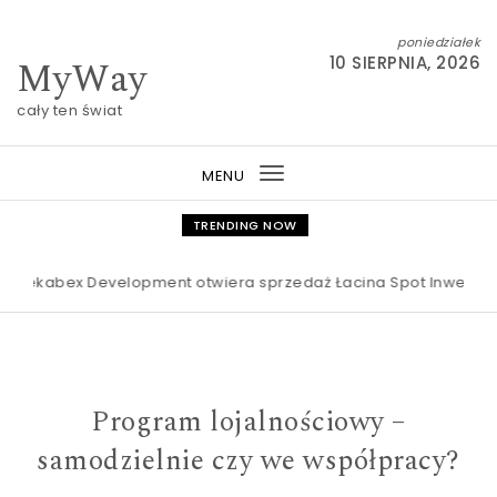
Skip to content
poniedziałek
MyWay
10 SIERPNIA, 2026
cały ten świat
MENU
Toggle
navigation
TRENDING NOW
bex Development otwiera sprzedaż Łacina Spot Inwestorzy cor
Program lojalnościowy –
samodzielnie czy we współpracy?