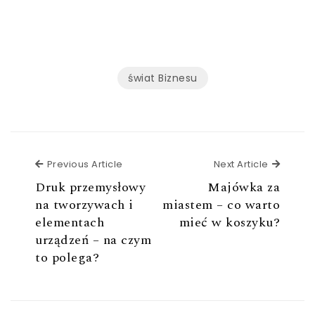
świat Biznesu
Previous Article
Next Ar
Previous Article
Next Article
Druk przemysłowy
Majówka za
na tworzywach i
miastem – co warto
elementach
mieć w koszyku?
urządzeń – na czym
to polega?