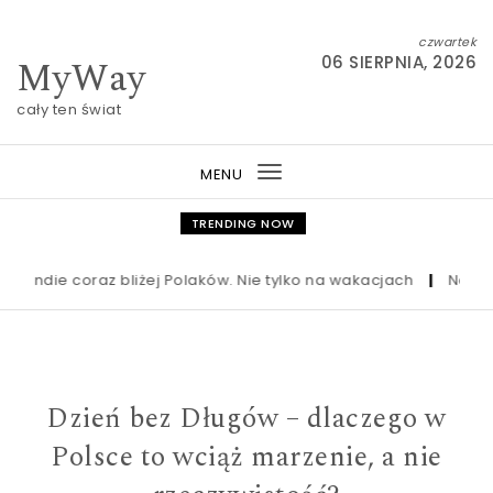
Skip to content
czwartek
MyWay
06 SIERPNIA, 2026
cały ten świat
MENU
Toggle
navigation
TRENDING NOW
ndie coraz bliżej Polaków. Nie tylko na wakacjach
|
Nowa ustaw
Dzień bez Długów – dlaczego w
Polsce to wciąż marzenie, a nie