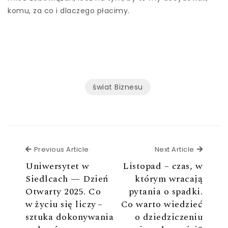
komu, za co i dlaczego płacimy.
świat Biznesu
Previous Article
Next Ar
Previous Article
Next Article
Uniwersytet w
Listopad – czas, w
Siedlcach — Dzień
którym wracają
Otwarty 2025. Co
pytania o spadki.
w życiu się liczy –
Co warto wiedzieć
sztuka dokonywania
o dziedziczeniu