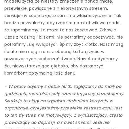
modelu życia, że niestety zmęczenie ponad miarę,
przewlekłe, powiązane z niekorzystnym stresem,
serwujemy sobie często sami, na własne życzenie. Tak
bardzo pozwalamy, aby rządziła nami chwilowa moda,
że zapominamy, ile może to nas kosztować. Zdrowie.
Czas z rodziną i bliskimi. Nie potrafimy odpoczywać, nie
potrafimy „się wyłączyć”. Śpimy zbyt krótko. Nasz mózg
i ciało nie mają szans z obecną kulturą życia w
nowoczesnych społeczeństwach. Nawet oddychamy
źle, niewystarczająco głęboko, aby dostarczyć
komórkom optymalną ilość tlenu.
–
W pracy dajemy z siebie 110 %, zaglądamy do maili po
godzinach, mentalnie cały czas w tej pracy pozostajemy.
Skutkuje to ciągłym wysokim stężeniem kortyzolu w
organizmie, czyli jesteśmy przewlekle zestresowani. Jest
to ten zły stres, nie motywujący, a wyniszczający, często
prowadzący do depresji, a nawet śmierci. Jeśli nie