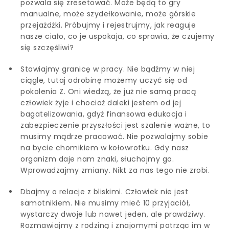
pozwala się zresetować. Może będą to gry
manualne, może szydełkowanie, może górskie
przejażdżki. Próbujmy i rejestrujmy, jak reaguje
nasze ciało, co je uspokaja, co sprawia, że czujemy
się szczęśliwi?
Stawiajmy granicę w pracy. Nie bądźmy w niej
ciągle, tutaj odrobinę możemy uczyć się od
pokolenia Z. Oni wiedzą, że już nie samą pracą
człowiek żyje i chociaż daleki jestem od jej
bagatelizowania, gdyż finansowa edukacja i
zabezpieczenie przyszłości jest szalenie ważne, to
musimy mądrze pracować. Nie pozwalajmy sobie
na bycie chomikiem w kołowrotku. Gdy nasz
organizm daje nam znaki, słuchajmy go.
Wprowadzajmy zmiany. Nikt za nas tego nie zrobi.
Dbajmy o relacje z bliskimi. Człowiek nie jest
samotnikiem. Nie musimy mieć 10 przyjaciół,
wystarczy dwoje lub nawet jeden, ale prawdziwy.
Rozmawiajmy z rodziną i znajomymi patrząc im w