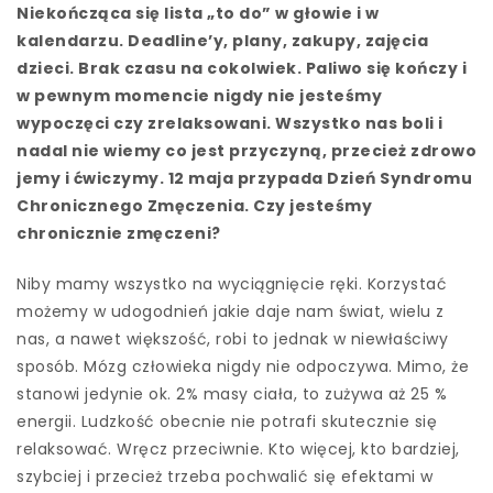
Niekończąca się lista „to do” w głowie i w
kalendarzu. Deadline’y, plany, zakupy, zajęcia
dzieci. Brak czasu na cokolwiek. Paliwo się kończy i
w pewnym momencie nigdy nie jesteśmy
wypoczęci czy zrelaksowani. Wszystko nas boli i
nadal nie wiemy co jest przyczyną, przecież zdrowo
jemy i ćwiczymy. 12 maja przypada Dzień Syndromu
Chronicznego Zmęczenia. Czy jesteśmy
chronicznie zmęczeni?
Niby mamy wszystko na wyciągnięcie ręki. Korzystać
możemy w udogodnień jakie daje nam świat, wielu z
nas, a nawet większość, robi to jednak w niewłaściwy
sposób. Mózg człowieka nigdy nie odpoczywa. Mimo, że
stanowi jedynie ok. 2% masy ciała, to zużywa aż 25 %
energii. Ludzkość obecnie nie potrafi skutecznie się
relaksować. Wręcz przeciwnie. Kto więcej, kto bardziej,
szybciej i przecież trzeba pochwalić się efektami w