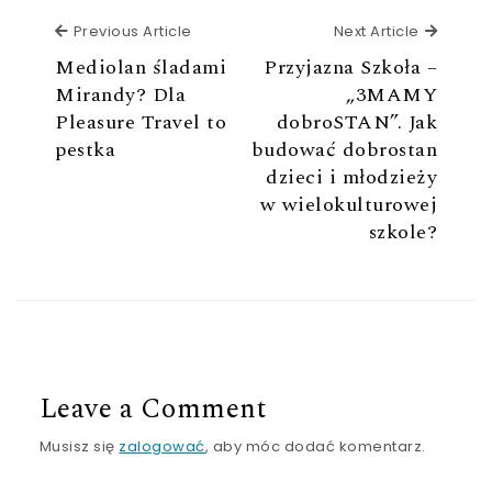
Previous Article
Next Ar
Previous Article
Next Article
Mediolan śladami
Przyjazna Szkoła –
Mirandy? Dla
„3MAMY
Pleasure Travel to
dobroSTAN”. Jak
pestka
budować dobrostan
dzieci i młodzieży
w wielokulturowej
szkole?
Leave a Comment
Musisz się
zalogować
, aby móc dodać komentarz.