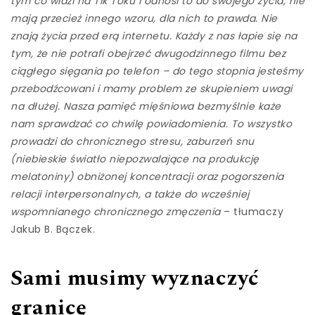
tym co widzi na Tik Toku i odnosi to do swojego życia, nie
mają przecież innego wzoru, dla nich to prawda. Nie
znają życia przed erą internetu. Każdy z nas łapie się na
tym, że nie potrafi obejrzeć dwugodzinnego filmu bez
ciągłego sięgania po telefon – do tego stopnia jesteśmy
przebodźcowani i mamy problem ze skupieniem uwagi
na dłużej. Nasza pamięć mięśniowa bezmyślnie każe
nam sprawdzać co chwilę powiadomienia. To wszystko
prowadzi do chronicznego stresu, zaburzeń snu
(niebieskie światło niepozwalające na produkcję
melatoniny) obniżonej koncentracji oraz pogorszenia
relacji interpersonalnych, a także do wcześniej
wspomnianego chronicznego zmęczenia
– tłumaczy
Jakub B. Bączek.
Sami musimy wyznaczyć
granicę