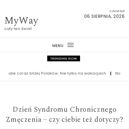
Skip to content
czwartek
MyWay
06 SIERPNIA, 2026
cały ten świat
MENU
Toggle
navigation
TRENDING NOW
die coraz bliżej Polaków. Nie tylko na wakacjach
|
Nowa ustawa 
Dzień Syndromu Chronicznego
Zmęczenia – czy ciebie też dotyczy?