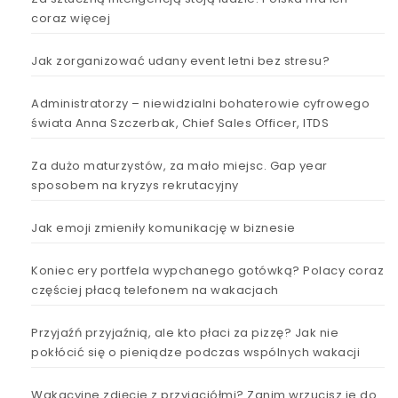
coraz więcej
Jak zorganizować udany event letni bez stresu?
Administratorzy – niewidzialni bohaterowie cyfrowego
świata Anna Szczerbak, Chief Sales Officer, ITDS
Za dużo maturzystów, za mało miejsc. Gap year
sposobem na kryzys rekrutacyjny
Jak emoji zmieniły komunikację w biznesie
Koniec ery portfela wypchanego gotówką? Polacy coraz
częściej płacą telefonem na wakacjach
Przyjaźń przyjaźnią, ale kto płaci za pizzę? Jak nie
pokłócić się o pieniądze podczas wspólnych wakacji
Wakacyjne zdjęcie z przyjaciółmi? Zanim wrzucisz je do