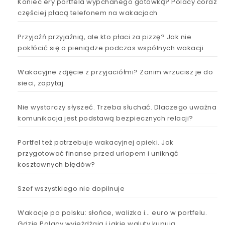
Koniec ery portfela wypchanego gotówką? Polacy coraz
częściej płacą telefonem na wakacjach
Przyjaźń przyjaźnią, ale kto płaci za pizzę? Jak nie
pokłócić się o pieniądze podczas wspólnych wakacji
Wakacyjne zdjęcie z przyjaciółmi? Zanim wrzucisz je do
sieci, zapytaj.
Nie wystarczy słyszeć. Trzeba słuchać. Dlaczego uważna
komunikacja jest podstawą bezpiecznych relacji?
Portfel też potrzebuje wakacyjnej opieki. Jak
przygotować finanse przed urlopem i uniknąć
kosztownych błędów?
Szef wszystkiego nie dopilnuje
Wakacje po polsku: słońce, walizka i… euro w portfelu.
Gdzie Polacy wyjeżdżają i jakie waluty kupują