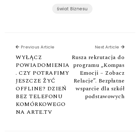
świat Biznesu
Previous Article
Next Ar
Previous Article
Next Article
WYŁĄCZ
Rusza rekrutacja do
POWIADOMIENIA
programu „Kompas
. CZY POTRAFIMY
Emocji – Zobacz
JESZCZE ŻYĆ
Relacje”. Bezpłatne
OFFLINE? DZIEŃ
wsparcie dla szkół
BEZ TELEFONU
podstawowych
KOMÓRKOWEGO
NA ARTE.TV