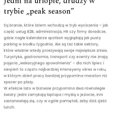
Jedni na urlopie, drudzy w
trybie „peak season”
Są branże, które latem wchodzą w tryb wyciszenia – jak
część usług B2B, administracja, HR czy firmy doradcze,
gdzie nagle kalendarze spotkań wyglądają jak pusty
parking w środku tygodnia. Ale są też takie sektory,
które właśnie wtedy przeżywają swoje największe żniwa.
Turystyka, gastronomia, transport czy eventy nie znają
pojęcia „wakacyjnego spowolnienia” – dla nich lipiec i
sierpień to często najbardziej intensywny okres w roku,
w którym dzień pracy bardziej przypomina maraton niż
spacer po plaży.
W efekcie lato w biznesie przypomina dwa równoległe
światy: jedni zamykają laptopa i myślą o jeziorze, inni
zastanawiają się, czy w ogóle pamiętali, żeby dziś zjeść
lunch.