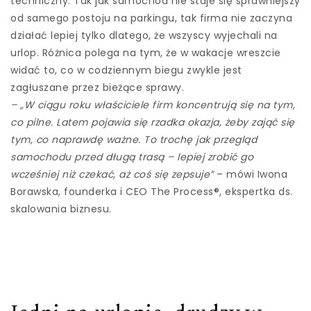
techniczny. Tak jak samochód nie staje się sprawniejszy
od samego postoju na parkingu, tak firma nie zaczyna
działać lepiej tylko dlatego, że wszyscy wyjechali na
urlop. Różnica polega na tym, że w wakacje wreszcie
widać to, co w codziennym biegu zwykle jest
zagłuszane przez bieżące sprawy.
– „W ciągu roku właściciele firm koncentrują się na tym,
co pilne. Latem pojawia się rzadka okazja, żeby zająć się
tym, co naprawdę ważne. To trochę jak przegląd
samochodu przed długą trasą – lepiej zrobić go
wcześniej niż czekać, aż coś się zepsuje”
– mówi Iwona
Borawska, founderka i CEO The Process®, ekspertka ds.
skalowania biznesu.