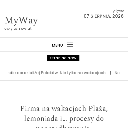
Skip to content
piątek
MyWay
07 SIERPNIA, 2026
cały ten świat
MENU
Toggle
navigation
TRENDING NOW
die coraz bliżej Polaków. Nie tylko na wakacjach
|
Nowa ustawa
Firma na wakacjach Plaża,
lemoniada i… procesy do