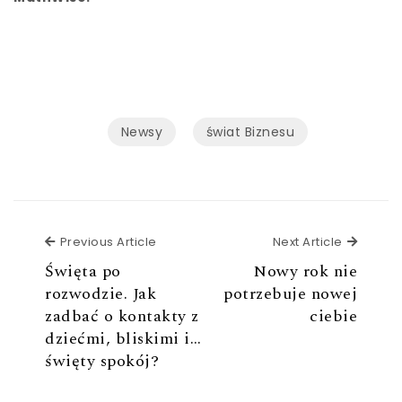
Newsy
świat Biznesu
Previous Article
Next Ar
Previous Article
Next Article
Święta po
Nowy rok nie
rozwodzie. Jak
potrzebuje nowej
zadbać o kontakty z
ciebie
dziećmi, bliskimi i…
święty spokój?