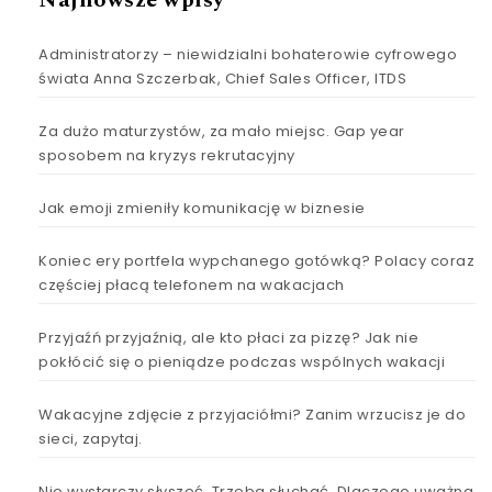
Najnowsze wpisy
Administratorzy – niewidzialni bohaterowie cyfrowego
świata Anna Szczerbak, Chief Sales Officer, ITDS
Za dużo maturzystów, za mało miejsc. Gap year
sposobem na kryzys rekrutacyjny
Jak emoji zmieniły komunikację w biznesie
Koniec ery portfela wypchanego gotówką? Polacy coraz
częściej płacą telefonem na wakacjach
Przyjaźń przyjaźnią, ale kto płaci za pizzę? Jak nie
pokłócić się o pieniądze podczas wspólnych wakacji
Wakacyjne zdjęcie z przyjaciółmi? Zanim wrzucisz je do
sieci, zapytaj.
Nie wystarczy słyszeć. Trzeba słuchać. Dlaczego uważna