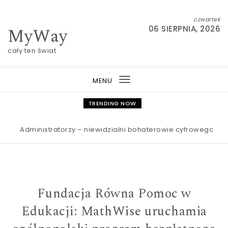
Skip to content
czwartek
MyWay
06 SIERPNIA, 2026
cały ten świat
MENU
Toggle
navigation
TRENDING NOW
Administratorzy – niewidzialni bohaterowie cyfrowego świata An
Fundacja Równa Pomoc w
Edukacji: MathWise uruchamia