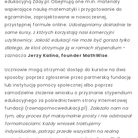
edukacyjną Zday.pl. Obejmują one m.in. materiały
wspierające naukę matematyki i przygotowanie do
egzaminów, zaprojektowane w nowoczesnej,
przystępnej formule online.
Udostępniamy dokładnie te
same kursy, z których korzystają nasi komercyjni
użytkownicy. Jakość edukacji nie może być gorsza tylko
dlatego, że ktoś otrzymuje ją w ramach stypendium
–
zaznacza
Jerzy Kalina, founder MathWise
.
Uczniowie mogą otrzymać dostęp do kursów na dwa
sposoby: poprzez zgłoszenie przez partnerską fundację
lub instytucję pomocy społecznej albo poprzez
samodzielne złożenie wniosku o przyznanie stypendium
edukacyjnego za pośrednictwem strony internetowej
fundacji (rownapomocwedukacji.pl).
Zależało nam na
tym, aby proces był maksymalnie prosty i nie odstraszał
formalnościami. Każdy wniosek traktujemy
indywidualnie, patrząc przede wszystkim na realną