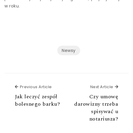
w roku.
Newsy
Previous Article
Next Ar
Previous Article
Next Article
Jak leczyć zespół
Czy umowę
bolesnego barku?
darowizny trzeba
spisywać u
notariusza?