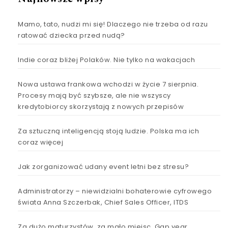
Mamo, tato, nudzi mi się! Dlaczego nie trzeba od razu
ratować dziecka przed nudą?
Indie coraz bliżej Polaków. Nie tylko na wakacjach
Nowa ustawa frankowa wchodzi w życie 7 sierpnia.
Procesy mają być szybsze, ale nie wszyscy
kredytobiorcy skorzystają z nowych przepisów
Za sztuczną inteligencją stoją ludzie. Polska ma ich
coraz więcej
Jak zorganizować udany event letni bez stresu?
Administratorzy – niewidzialni bohaterowie cyfrowego
świata Anna Szczerbak, Chief Sales Officer, ITDS
Za dużo maturzystów, za mało miejsc. Gap year