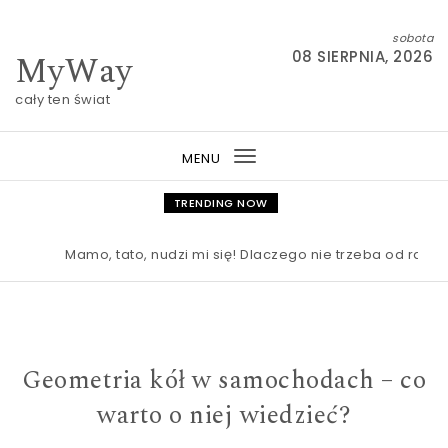
Skip to content
sobota
MyWay
08 SIERPNIA, 2026
cały ten świat
MENU
Toggle
navigation
TRENDING NOW
Mamo, tato, nudzi mi się! Dlaczego nie trzeba od razu r
Geometria kół w samochodach – co
warto o niej wiedzieć?