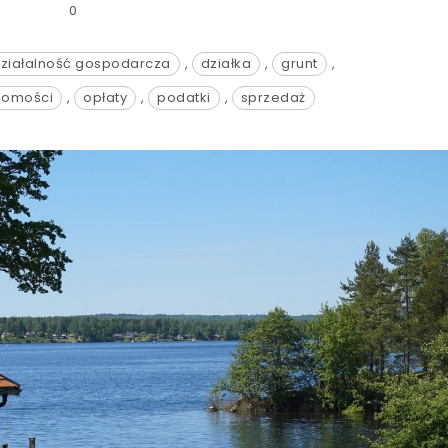
0
ziałalność gospodarcza
,
działka
,
grunt
,
homości
,
opłaty
,
podatki
,
sprzedaż