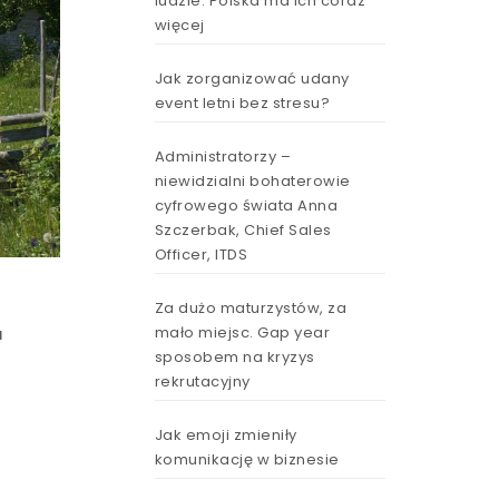
ludzie. Polska ma ich coraz
więcej
Jak zorganizować udany
event letni bez stresu?
Administratorzy –
niewidzialni bohaterowie
cyfrowego świata Anna
Szczerbak, Chief Sales
Officer, ITDS
Za dużo maturzystów, za
mało miejsc. Gap year
a
sposobem na kryzys
rekrutacyjny
Jak emoji zmieniły
komunikację w biznesie