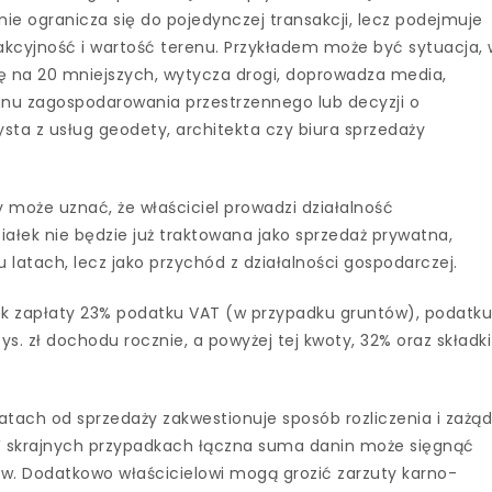
 nie ogranicza się do pojedynczej transakcji, lecz podejmuje
rakcyjność i wartość terenu. Przykładem może być sytuacja,
ałkę na 20 mniejszych, wytycza drogi, doprowadza media,
nu zagospodarowania przestrzennego lub decyzji o
ta z usług geodety, architekta czy biura sprzedaży
 może uznać, że właściciel prowadzi działalność
iałek nie będzie już traktowana jako sprzedaż prywatna,
u latach, lecz jako przychód z działalności gospodarczej.
 zapłaty 23% podatku VAT (w przypadku gruntów), podatk
s. zł dochodu rocznie, a powyżej tej kwoty, 32% oraz składki
 latach od sprzedaży zakwestionuje sposób rozliczenia i zażą
W skrajnych przypadkach łączna suma danin może sięgnąć
w. Dodatkowo właścicielowi mogą grozić zarzuty karno-