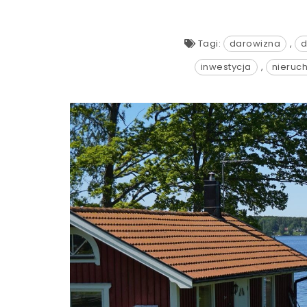
Tagi:
darowizna
,
d
inwestycja
,
nieruc