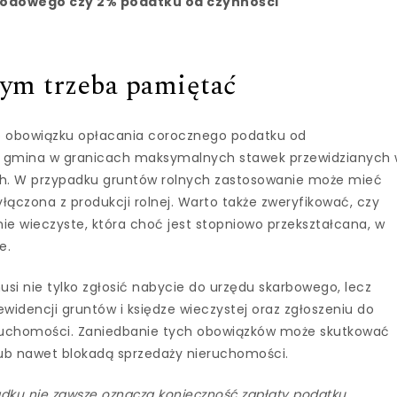
hodowego czy 2% podatku od czynności
czym trzeba pamiętać
 o obowiązku opłacania corocznego podatku od
a gmina w granicach maksymalnych stawek przewidzianych
ch. W przypadku gruntów rolnych zastosowanie może mieć
wyłączona z produkcji rolnej. Warto także zweryfikować, czy
nie wieczyste, która choć jest stopniowo przekształcana, w
e.
usi nie tylko zgłosić nabycie do urzędu skarbowego, lecz
widencji gruntów i księdze wieczystej oraz zgłoszeniu do
ruchomości. Zaniedbanie tych obowiązków może skutkować
ub nawet blokadą sprzedaży nieruchomości.
dku nie zawsze oznacza konieczność zapłaty podatku.