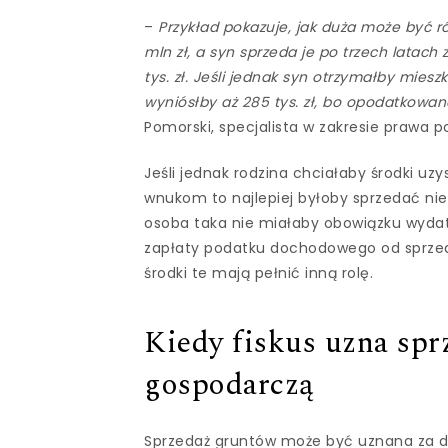
–
Przykład pokazuje, jak duża może być ró
mln zł, a syn sprzeda je po trzech latach z
tys. zł. Jeśli jednak syn otrzymałby mies
wyniósłby aż 285 tys. zł, bo opodatkowa
Pomorski, specjalista w zakresie prawa p
Jeśli jednak rodzina chciałaby środki u
wnukom to najlepiej byłoby sprzedać n
osoba taka nie miałaby obowiązku wydat
zapłaty podatku dochodowego od sprzed
środki te mają pełnić inną rolę.
Kiedy fiskus uzna spr
gospodarczą
Sprzedaż gruntów może być uznana za dz