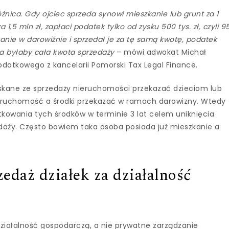
żnica. Gdy ojciec sprzeda synowi mieszkanie lub grunt za 1
a 1,5 mln zł, zapłaci podatek tylko od zysku 500 tys. zł, czyli 9
zkanie w darowiźnie i sprzedał je za tę samą kwotę, podatek
na byłaby cała kwota sprzedaży
– mówi adwokat Michał
odatkowego z kancelarii Pomorski Tax Legal Finance.
zyskane ze sprzedaży nieruchomości przekazać dzieciom lub
ieruchomość a środki przekazać w ramach darowizny. Wtedy
kowania tych środków w terminie 3 lat celem uniknięcia
aży. Często bowiem taka osoba posiada już mieszkanie a
zedaż działek za działalność
iałalność gospodarczą, a nie prywatne zarządzanie