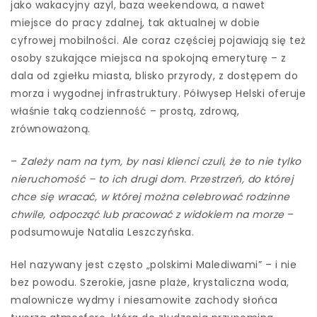
jako wakacyjny azyl, baza weekendowa, a nawet
miejsce do pracy zdalnej, tak aktualnej w dobie
cyfrowej mobilności. Ale coraz częściej pojawiają się też
osoby szukające miejsca na spokojną emeryturę – z
dala od zgiełku miasta, blisko przyrody, z dostępem do
morza i wygodnej infrastruktury. Półwysep Helski oferuje
właśnie taką codzienność – prostą, zdrową,
zrównoważoną.
–
Zależy nam na tym, by nasi klienci czuli, że to nie tylko
nieruchomość – to ich drugi dom. Przestrzeń, do której
chce się wracać, w której można celebrować rodzinne
chwile, odpocząć lub pracować z widokiem na morze
–
podsumowuje Natalia Leszczyńska.
Hel nazywany jest często „polskimi Malediwami” – i nie
bez powodu. Szerokie, jasne plaże, krystaliczna woda,
malownicze wydmy i niesamowite zachody słońca