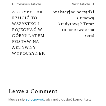
Previous Article
Next Ar
Previous Article
Next Article
A GDYBY TAK
Wakacyjne porządki
RZUCIĆ TO
z umową
WSZYSTKO I
kredytową? Teraz
POJECHAĆ W
to naprawdę ma
GÓRY? LATEM
sens!
POSTAW NA
AKTYWNY
WYPOCZYNEK
Leave a Comment
Musisz się
zalogować
, aby móc dodać komentarz.