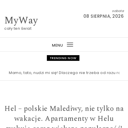
Skip to content
sobota
MyWay
08 SIERPNIA, 2026
cały ten świat
MENU
Toggle
navigation
TRENDING NOW
Mamo, tato, nudzi mi się! Dlaczego nie trzeba od razu ratować 
Hel – polskie Malediwy, nie tylko na
wakacje. Apartamenty w Helu