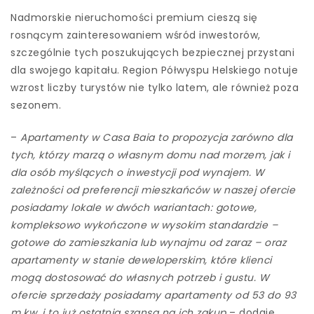
Nadmorskie nieruchomości premium cieszą się
rosnącym zainteresowaniem wśród inwestorów,
szczególnie tych poszukujących bezpiecznej przystani
dla swojego kapitału. Region Półwyspu Helskiego notuje
wzrost liczby turystów nie tylko latem, ale również poza
sezonem.
–
Apartamenty w Casa Baia to propozycja zarówno dla
tych, którzy marzą o własnym domu nad morzem, jak i
dla osób myślących o inwestycji pod wynajem. W
zależności od preferencji mieszkańców w naszej ofercie
posiadamy lokale w dwóch wariantach: gotowe,
kompleksowo wykończone w wysokim standardzie –
gotowe do zamieszkania lub wynajmu od zaraz – oraz
apartamenty w stanie deweloperskim, które klienci
mogą dostosować do własnych potrzeb i gustu. W
ofercie sprzedaży posiadamy apartamenty od 53 do 93
m.kw. i to już ostatnia szansa na ich zakup
– dodaje