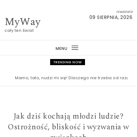
Skip to content
niedziela
MyWay
09 SIERPNIA, 2026
cały ten świat
MENU
Toggle
navigation
TRENDING NOW
Mamo, tato, nudzi mi się! Dlaczego nie trzeba od razu ratow
Jak dziś kochają młodzi ludzie?
Ostrożność, bliskość i wyzwania w