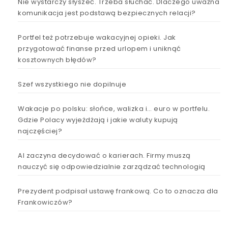
Nie wystarczy słyszeć. Trzeba słuchać. Dlaczego uważna
komunikacja jest podstawą bezpiecznych relacji?
Portfel też potrzebuje wakacyjnej opieki. Jak
przygotować finanse przed urlopem i uniknąć
kosztownych błędów?
Szef wszystkiego nie dopilnuje
Wakacje po polsku: słońce, walizka i… euro w portfelu.
Gdzie Polacy wyjeżdżają i jakie waluty kupują
najczęściej?
AI zaczyna decydować o karierach. Firmy muszą
nauczyć się odpowiedzialnie zarządzać technologią
Prezydent podpisał ustawę frankową. Co to oznacza dla
Frankowiczów?