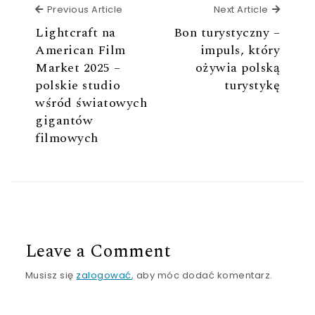
Previous Article
Next Ar
Previous Article
Next Article
Lightcraft na
Bon turystyczny –
American Film
impuls, który
Market 2025 –
ożywia polską
polskie studio
turystykę
wśród światowych
gigantów
filmowych
Leave a Comment
Musisz się
zalogować
, aby móc dodać komentarz.