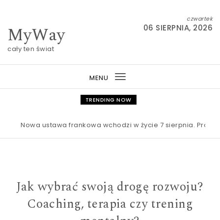
Skip to content
czwartek
MyWay
06 SIERPNIA, 2026
cały ten świat
MENU
Toggle
navigation
TRENDING NOW
Nowa ustawa frankowa wchodzi w życie 7 sierpnia. Procesy ma
Jak wybrać swoją drogę rozwoju?
Coaching, terapia czy trening