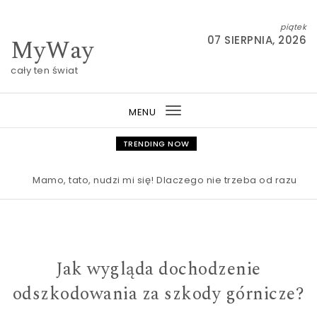
Skip to content
piątek
MyWay
07 SIERPNIA, 2026
cały ten świat
MENU
Toggle
navigation
TRENDING NOW
Mamo, tato, nudzi mi się! Dlaczego nie trzeba od razu rat
Jak wygląda dochodzenie
odszkodowania za szkody górnicze?