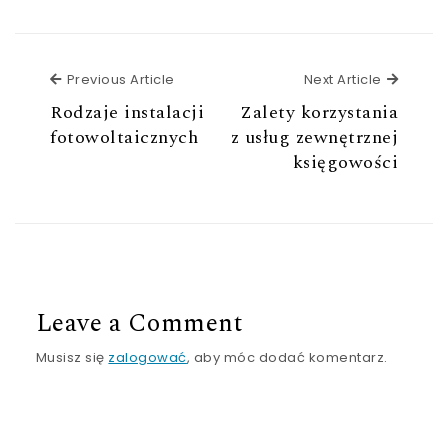
Previous Article
Next Ar
Previous Article
Next Article
Rodzaje instalacji
Zalety korzystania
fotowoltaicznych
z usług zewnętrznej
księgowości
Leave a Comment
Musisz się
zalogować
, aby móc dodać komentarz.