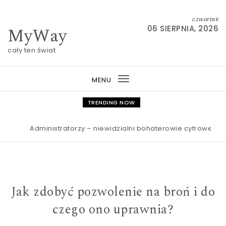
Skip to content
czwartek
MyWay
06 SIERPNIA, 2026
cały ten świat
MENU
Toggle
navigation
TRENDING NOW
Administratorzy – niewidzialni bohaterowie cyfrowego świa
Jak zdobyć pozwolenie na broń i do
czego ono uprawnia?