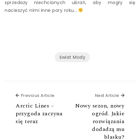
sprzedaży niechcianych ubrań, aby mogły się
nacieszyć nimi inne pory roku…
świat Mody
Previous Article
Next Ar
Previous Article
Next Article
Arctic Lines –
Nowy sezon, nowy
przygoda zaczyna
ogród. Jakie
się teraz
rozwiązania
dodadzą mu
blasku?