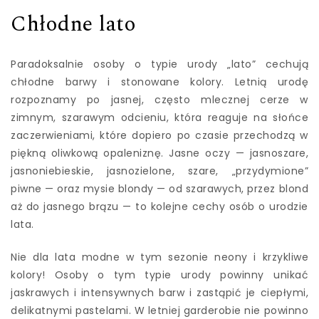
Chłodne lato
Paradoksalnie osoby o typie urody „lato” cechują
chłodne barwy i stonowane kolory. Letnią urodę
rozpoznamy po jasnej, często mlecznej cerze w
zimnym, szarawym odcieniu, która reaguje na słońce
zaczerwieniami, które dopiero po czasie przechodzą w
piękną oliwkową opaleniznę. Jasne oczy — jasnoszare,
jasnoniebieskie, jasnozielone, szare, „przydymione”
piwne — oraz mysie blondy — od szarawych, przez blond
aż do jasnego brązu — to kolejne cechy osób o urodzie
lata.
Nie dla lata modne w tym sezonie neony i krzykliwe
kolory! Osoby o tym typie urody powinny unikać
jaskrawych i intensywnych barw i zastąpić je ciepłymi,
delikatnymi pastelami. W letniej garderobie nie powinno