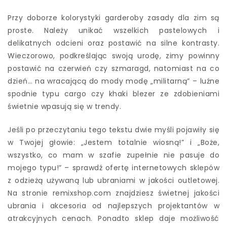
Przy doborze kolorystyki garderoby zasady dla zim są
proste. Należy unikać wszelkich pastelowych i
delikatnych odcieni oraz postawić na silne kontrasty.
Wieczorowo, podkreślając swoją urodę, zimy powinny
postawić na czerwień czy szmaragd, natomiast na co
dzień… na wracającą do mody modę „militarną” – luźne
spodnie typu cargo czy khaki blezer ze zdobieniami
świetnie wpasują się w trendy.
Jeśli po przeczytaniu tego tekstu dwie myśli pojawiły się
w Twojej głowie: „Jestem totalnie wiosną!” i „Boże,
wszystko, co mam w szafie zupełnie nie pasuje do
mojego typu!” – sprawdź ofertę internetowych sklepów
z odzieżą używaną lub ubraniami w jakości outletowej.
Na stronie remixshop.com znajdziesz świetnej jakości
ubrania i akcesoria od najlepszych projektantów w
atrakcyjnych cenach. Ponadto sklep daje możliwość