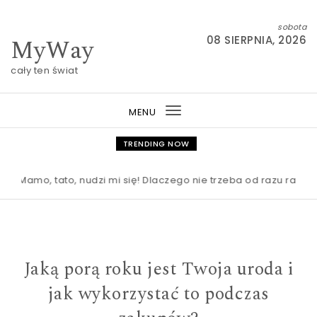
Skip to content
sobota
MyWay
08 SIERPNIA, 2026
cały ten świat
MENU
Toggle
navigation
TRENDING NOW
Mamo, tato, nudzi mi się! Dlaczego nie trzeba od razu ratować 
Jaką porą roku jest Twoja uroda i
jak wykorzystać to podczas