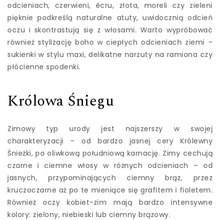
odcieniach, czerwieni, écru, złota, moreli czy zieleni
pięknie podkreślą naturalne atuty, uwidocznią odcień
oczu i skontrastują się z włosami. Warto wypróbować
również stylizację boho w ciepłych odcieniach ziemi –
sukienki w stylu maxi, delikatne narzuty na ramiona czy
płócienne spodenki.
Królowa Śniegu
Zimowy typ urody jest najszerszy w swojej
charakteryzacji – od bardzo jasnej cery Królewny
Śnieżki, po oliwkową południową karnację. Zimy cechują
czarne i ciemne włosy w różnych odcieniach – od
jasnych, przypominających ciemny brąz, przez
kruczoczarne aż po te mieniące się grafitem i fioletem.
Również oczy kobiet-zim mają bardzo intensywne
kolory: zielony, niebieski lub ciemny brązowy.