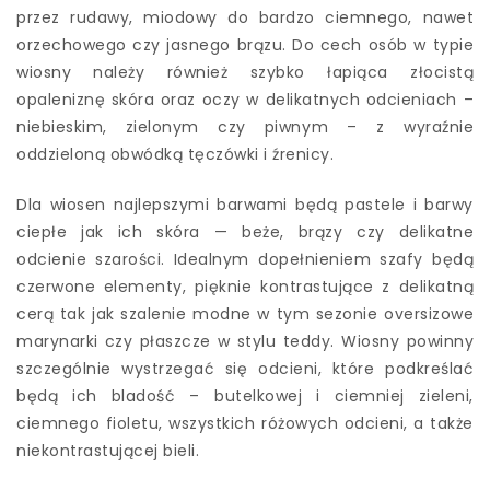
przez rudawy, miodowy do bardzo ciemnego, nawet
orzechowego czy jasnego brązu. Do cech osób w typie
wiosny należy również szybko łapiąca złocistą
opaleniznę skóra oraz oczy w delikatnych odcieniach –
niebieskim, zielonym czy piwnym – z wyraźnie
oddzieloną obwódką tęczówki i źrenicy.
Dla wiosen najlepszymi barwami będą pastele i barwy
ciepłe jak ich skóra — beże, brązy czy delikatne
odcienie szarości. Idealnym dopełnieniem szafy będą
czerwone elementy, pięknie kontrastujące z delikatną
cerą tak jak szalenie modne w tym sezonie oversizowe
marynarki czy płaszcze w stylu teddy. Wiosny powinny
szczególnie wystrzegać się odcieni, które podkreślać
będą ich bladość – butelkowej i ciemniej zieleni,
ciemnego fioletu, wszystkich różowych odcieni, a także
niekontrastującej bieli.