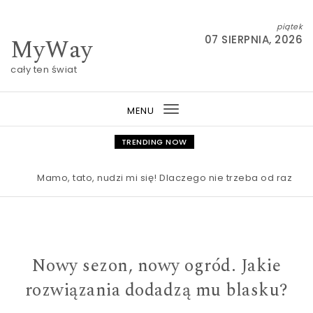
Skip to content
piątek
MyWay
07 SIERPNIA, 2026
cały ten świat
MENU
Toggle
navigation
TRENDING NOW
Mamo, tato, nudzi mi się! Dlaczego nie trzeba od razu rat
Nowy sezon, nowy ogród. Jakie
rozwiązania dodadzą mu blasku?