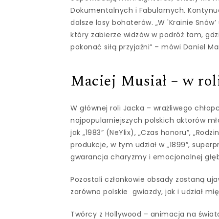
Dokumentalnych i Fabularnych. Kontynuac
dalsze losy bohaterów. „W 'Krainie Snów’
który zabierze widzów w podróż tam, gdz
pokonać siłą przyjaźni” – mówi Daniel Ma
Maciej Musiał – w rol
W głównej roli Jacka – wrażliwego chłopc
najpopularniejszych polskich aktorów mło
jak „1983” (NeYlix), „Czas honoru”, „Rodz
produkcje, w tym udział w „1899”, superp
gwarancja charyzmy i emocjonalnej głęb
Pozostali członkowie obsady zostaną uj
zarówno polskie gwiazdy, jak i udział m
Twórcy z Hollywood – animacja na świa