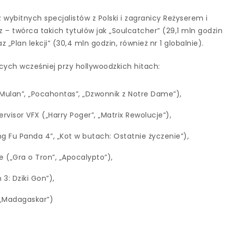
wybitnych specjalistów z Polski i zagranicy Reżyserem i
 – twórca takich tytułów jak „Soulcatcher” (29,1 mln godzin
z „Plan lekcji” (30,4 mln godzin, również nr 1 globalnie).
cych wcześniej przy hollywoodzkich hitach:
 („Mulan”, „Pocahontas”, „Dzwonnik z Notre Dame”),
rvisor VFX („Harry Poger”, „Matrix Rewolucje”),
g Fu Panda 4”, „Kot w butach: Ostatnie życzenie”),
 („Gra o Tron”, „Apocalypto”),
3: Dziki Gon”),
, „Madagaskar”)