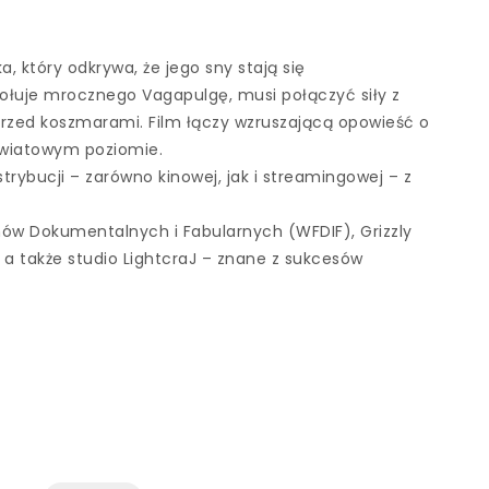
a, który odkrywa, że jego sny stają się
ołuje mrocznego Vagapulgę, musi połączyć siły z
 przed koszmarami. Film łączy wzruszającą opowieść o
światowym poziomie.
ystrybucji – zarówno kinowej, jak i streamingowej – z
mów Dokumentalnych i Fabularnych (WFDIF), Grizzly
 a także studio LightcraJ – znane z sukcesów