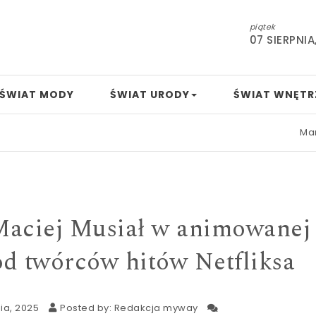
piątek
07 SIERPNIA
ŚWIAT MODY
ŚWIAT URODY
ŚWIAT WNĘTR
Mamo, tato, nu
Maciej Musiał w animowanej
od twórców hitów Netfliksa
ia, 2025
Posted by:
Redakcja myway