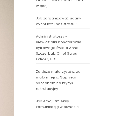
ludzie. Polska ma ich coraz
więcej
Jak zorganizować udany
event letni bez stresu?
Administratorzy –
niewidzialni bohaterowie
cyfrowego świata Anna
Szczerbak, Chief Sales
Officer, ITDS
Za dużo maturzystów, za
mało miejsc. Gap year
sposobem na kryzys
rekrutacyjny
Jak emoji zmieniły
komunikację w biznesie