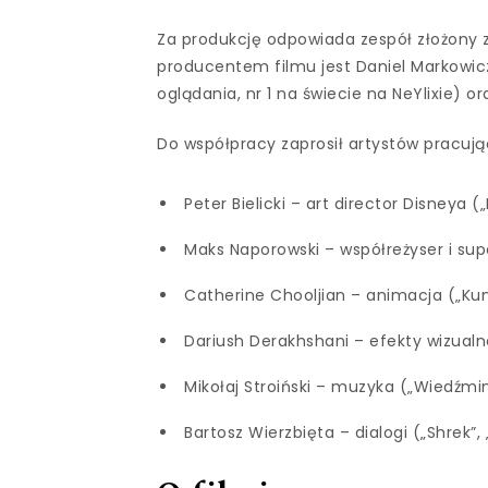
Za produkcję odpowiada zespół złożony z 
producentem filmu jest Daniel Markowicz
oglądania, nr 1 na świecie na NeYlixie) ora
Do współpracy zaprosił artystów pracują
Peter Bielicki – art director Disneya
Maks Naporowski – współreżyser i supe
Catherine Chooljian – animacja („Kun
Dariush Derakhshani – efekty wizualne
Mikołaj Stroiński – muzyka („Wiedźmin 
Bartosz Wierzbięta – dialogi („Shrek”