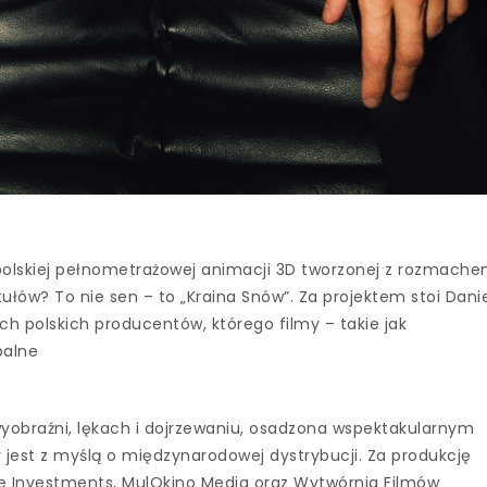
j polskiej pełnometrażowej animacji 3D tworzonej z rozmach
łów? To nie sen – to „Kraina Snów”. Za projektem stoi Dani
ch polskich producentów, którego filmy – takie jak
obalne
wyobraźni, lękach i dojrzewaniu, osadzona wspektakularnym
y jest z myślą o międzynarodowej dystrybucji. Za produkcję
vie Investments, MulOkino Media oraz Wytwórnia Filmów