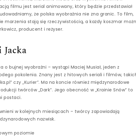
ją filmu jest serial animowany, który będzie przedstawiał
 udowadniamy, że polska wyobraźnia nie zna granic. To film,
ie marzenia stają się rzeczywistością, a każdy koszmar moż
rkowicz, producent i reżyser.
i Jacka
a o bujnej wyobraźni – wystąpi Maciej Musiał, jeden z
dego pokolenia. Znany jest z hitowych seriali i filmów, takic
inka.pl” czy „Kurier”. Ma na koncie również międzynarodowe
rodukcji twórców „Dark”. Jego obecność w „Krainie Snów” to
i postaci.
awnieni w kolejnych miesiącach – twórcy zapowiadają
iędzynarodowych nazwisk.
towym poziomie