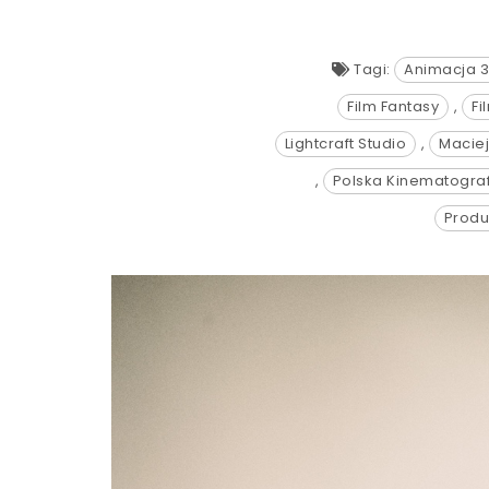
Tagi:
Animacja 
Film Fantasy
,
Fi
Lightcraft Studio
,
Maciej
,
Polska Kinematograf
Produ