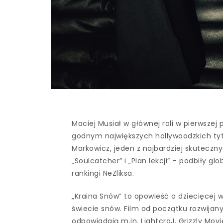
Maciej Musiał w głównej roli w pierwsze
godnym największych hollywoodzkich tytu
Markowicz, jeden z najbardziej skuteczny
„Soulcatcher” i „Plan lekcji” – podbiły gl
rankingi NeZliksa.
„Kraina Snów” to opowieść o dziecięcej 
świecie snów. Film od początku rozwijan
odpowiadają m.in. LightcraJ, Grizzly Mo