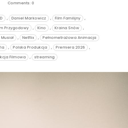
Comments:
0
3D
,
Daniel Markowicz
,
Film Familijny
,
lm Przygodowy
,
Kino
,
Kraina Snów
,
 Musiał
,
Netflix
,
Pełnometrażowa Animacja
ia
,
Polska Produkcja
,
Premiera 2026
,
kcja Filmowa
,
streaming