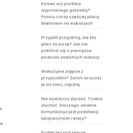
Koniec ery portfela
wypchanego gotówką?
Polacy coraz częściej płacą
telefonem na wakacjach
Przyjaźń przyjaźnią, ale kto
płaci za pizzę? Jak nie
pokłócić się o pieniądze
podczas wspólnych wakacji
Wakacyjne zdjęcie z
przyjaciółmi? Zanim wrzucisz
je do sieci, zapytaj.
Nie wystarczy słyszeć. Trzeba
słuchać. Dlaczego uważna
w
komunikacja jest podstawą
bezpiecznych relacji?
że
Portfel też potrzebuje