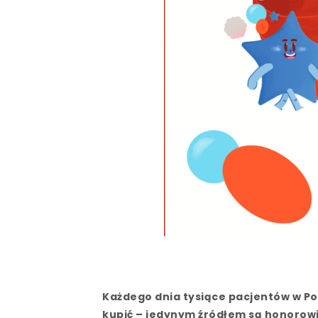
Każdego dnia tysiące pacjentów w Po
kupić – jedynym źródłem są honorow