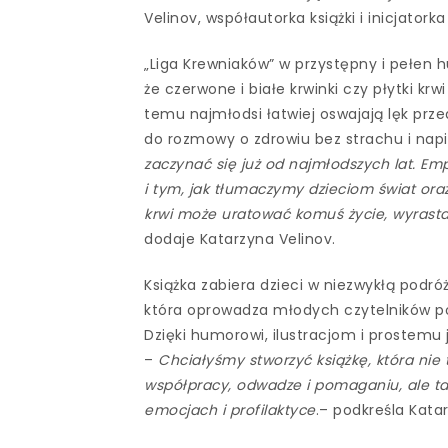
Velinov, współautorka książki i inicjator
„Liga Krewniaków” w przystępny i pełen 
że czerwone i białe krwinki czy płytki k
temu najmłodsi łatwiej oswajają lęk prze
do rozmowy o zdrowiu bez strachu i nap
zaczynać się już od najmłodszych lat. Em
i tym, jak tłumaczymy dzieciom świat ora
krwi może uratować komuś życie, wyrasta
dodaje Katarzyna Velinov.
Książka zabiera dzieci w niezwykłą podróż 
która oprowadza młodych czytelników po 
Dzięki humorowi, ilustracjom i prostemu 
–
Chciałyśmy stworzyć książkę, która nie 
współpracy, odwadze i pomaganiu, ale ta
emocjach i profilaktyce
.– podkreśla Kata