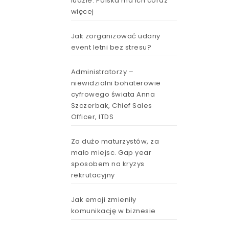
ludzie. Polska ma ich coraz
więcej
Jak zorganizować udany
event letni bez stresu?
Administratorzy –
niewidzialni bohaterowie
cyfrowego świata Anna
Szczerbak, Chief Sales
Officer, ITDS
Za dużo maturzystów, za
mało miejsc. Gap year
sposobem na kryzys
rekrutacyjny
Jak emoji zmieniły
komunikację w biznesie