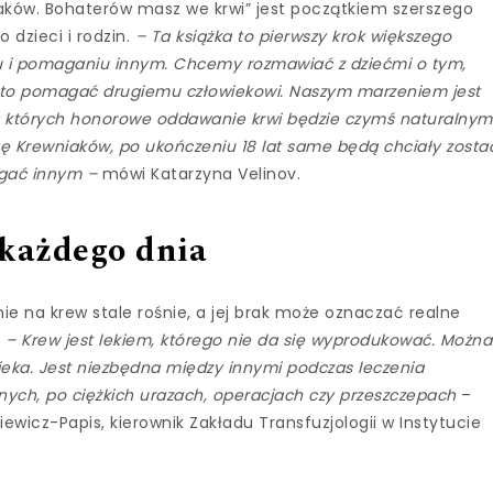
iaków. Bohaterów masz we krwi” jest początkiem szerszego
dzieci i rodzin.
– Ta książka to pierwszy krok większego
iu i pomaganiu innym. Chcemy rozmawiać z dziećmi o tym,
warto pomagać drugiemu człowiekowi. Naszym marzeniem jest
a których honorowe oddawanie krwi będzie czymś naturalnym
Ligę Krewniaków, po ukończeniu 18 lat same będą chciały zosta
gać innym –
mówi Katarzyna Velinov.
 każdego dnia
ie na krew stale rośnie, a jej brak może oznaczać realne
.
– Krew jest lekiem, którego nie da się wyprodukować. Można
ieka. Jest niezbędna między innymi podczas leczenia
ych, po ciężkich urazach, operacjach czy przeszczepach
–
iewicz-Papis, kierownik Zakładu Transfuzjologii w Instytucie