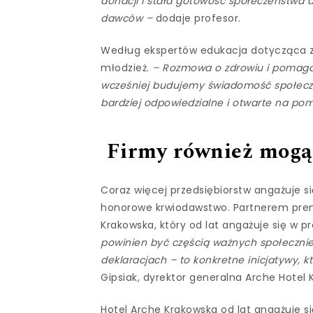
donacji i stała gotowość społeczeństwa 
dawców –
dodaje profesor.
Według ekspertów edukacja dotycząca z
młodzież.
– Rozmowa o zdrowiu i pomagan
wcześniej budujemy świadomość społeczną
bardziej odpowiedzialne i otwarte na p
Firmy również mogą 
Coraz więcej przedsiębiorstw angażuje si
honorowe krwiodawstwo. Partnerem premie
Krakowska, który od lat angażuje się w p
powinien być częścią ważnych społecznie
deklaracjach – to konkretne inicjatywy, kt
Gipsiak, dyrektor generalna Arche Hotel
Hotel Arche Krakowska od lat angażuje 