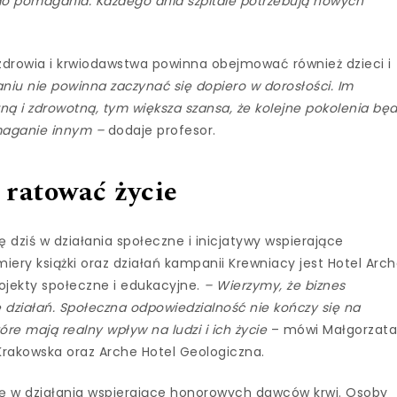
do pomagania. Każdego dnia szpitale potrzebują nowych
drowia i krwiodawstwa powinna obejmować również dzieci i
iu nie powinna zaczynać się dopiero w dorosłości. Im
 i zdrowotną, tym większa szansa, że kolejne pokolenia bę
omaganie innym –
dodaje profesor.
ratować życie
ę dziś w działania społeczne i inicjatywy wspierające
ry książki oraz działań kampanii Krewniacy jest Hotel Arc
rojekty społeczne i edukacyjne.
– Wierzymy, że biznes
 działań. Społeczna odpowiedzialność nie kończy się na
óre mają realny wpływ na ludzi i ich życie
– mówi Małgorzat
 Krakowska oraz Arche Hotel Geologiczna.
się w działania wspierające honorowych dawców krwi. Osoby