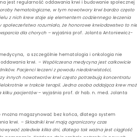
żna jest regularność oddawania krwi i budowanie społecznej
horoby hematologiczne, w tym nowotwory krwi bardzo często
wielu z nich krew staje się elementem codziennego leczenia
 aby społeczeństwo rozumiało, że honorowe krwiodawstwo to ni
wsparcia dla chorych –
wyjaśnia prof. Jolanta Antoniewicz-
medycyna, a szczególnie hematologia i onkologia nie
 oddawania krwi.
– Współczesna medycyna jest całkowicie
adników. Pacjenci leczeni z powodu niedokrwistości,
czy innych nowotworów krwi często potrzebują koncentratu
ielokrotnie w trakcie terapii. Jedna osoba oddająca krew mo
a kilku pacjentów
– wyjaśnia prof. dr hab. n. med. Jolanta
 nie można magazynować bez końca, dlatego system
nia krwi.
– Składniki krwi mają ograniczony czas
owywać zaledwie kilka dni, dlatego tak ważna jest ciągłość