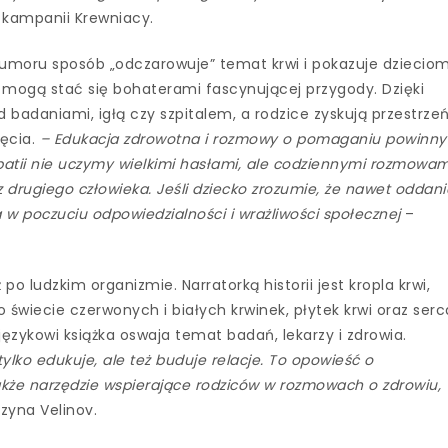
ka kampanii Krewniacy.
humoru sposób „odczarowuje” temat krwi i pokazuje dzieciom
rwi mogą stać się bohaterami fascynującej przygody. Dzięki
d badaniami, igłą czy szpitalem, a rodzice zyskują przestrze
ięcia.
– Edukacja zdrowotna i rozmowy o pomaganiu powinny
patii nie uczymy wielkimi hasłami, ale codziennymi rozmowam
z drugiego człowieka. Jeśli dziecko zrozumie, że nawet oddani
 w poczuciu odpowiedzialności i wrażliwości społecznej
–
po ludzkim organizmie. Narratorką historii jest kropla krwi,
świecie czerwonych i białych krwinek, płytek krwi oraz serc
językowi książka oswaja temat badań, lekarzy i zdrowia.
tylko edukuje, ale też buduje relacje. To opowieść o
kże narzędzie wspierające rodziców w rozmowach o zdrowiu,
rzyna Velinov.