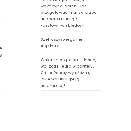
wakacyjnej opieki. Jak
przygotować finanse przed
,
urlopem i uniknąć
kosztownych błędów?
ń
Szef wszystkiego nie
dopilnuje
i
e
Wakacje po polsku: słońce,
walizka i… euro w portfelu.
Gdzie Polacy wyjeżdżają i
jakie waluty kupują
najczęściej?
a.