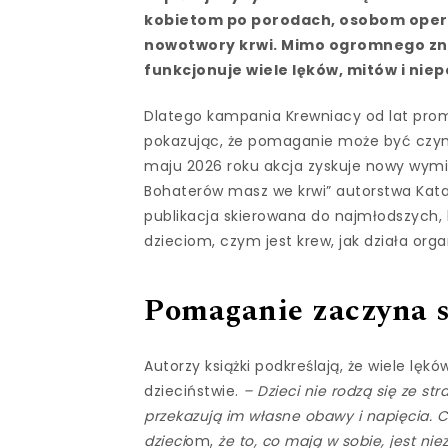
kobietom po porodach, osobom oper
nowotwory krwi. Mimo ogromnego zn
funkcjonuje wiele lęków, mitów i ni
Dlatego kampania Krewniacy od lat prom
pokazując, że pomaganie może być czy
maju 2026 roku akcja zyskuje nowy wymiar
Bohaterów masz we krwi” autorstwa Katarz
publikacja skierowana do najmłodszych, 
dzieciom, czym jest krew, jak działa o
Pomaganie zaczyna 
Autorzy książki podkreślają, że wiele lę
dzieciństwie.
– Dzieci nie rodzą się ze s
przekazują im własne obawy i napięcia. C
dzieci
om,
że to, co mają w sobie, jest n