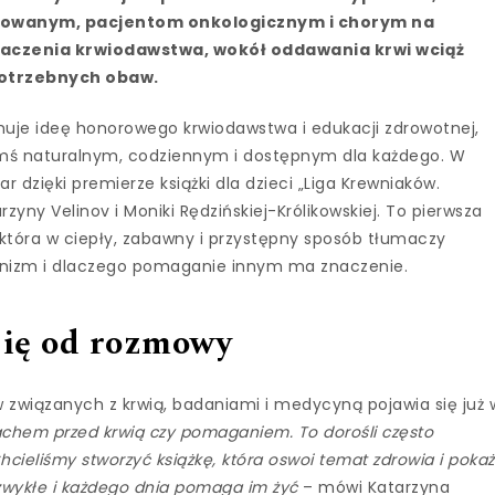
owanym, pacjentom onkologicznym i chorym na
aczenia krwiodawstwa, wokół oddawania krwi wciąż
epotrzebnych obaw.
uje ideę honorowego krwiodawstwa i edukacji zdrowotnej,
mś naturalnym, codziennym i dostępnym dla każdego. W
 dzięki premierze książki dla dzieci „Liga Krewniaków.
yny Velinov i Moniki Rędzińskiej-Królikowskiej. To pierwsza
która w ciepły, zabawny i przystępny sposób tłumaczy
rganizm i dlaczego pomaganie innym ma znaczenie.
się od rozmowy
ków związanych z krwią, badaniami i medycyną pojawia się już 
trachem przed krwią czy pomaganiem. To dorośli często
hcieliśmy stworzyć książkę, która oswoi temat zdrowia i poka
iezwykłe i każdego dnia pomaga im żyć
– mówi Katarzyna