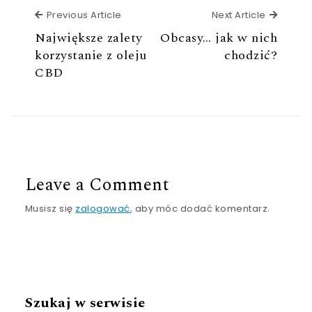
Previous Article
Next Ar
Previous Article
Next Article
Największe zalety
Obcasy… jak w nich
korzystanie z oleju
chodzić?
CBD
Leave a Comment
Musisz się
zalogować
, aby móc dodać komentarz.
Szukaj w serwisie