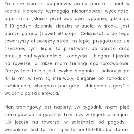
Zmienne warunki pogodowe, zimne poranki i upał w
kabinie kierowcy wymagają niesamowitej wydolności
organizmu. „Musisz przetrwać dwa tygodnie, gdzie po
6-10 godzin dziennie siedzisz w aucie, w środku jest
bardzo gorąco (nawet 50 stopni Celsjusza), a do tego
towarzyszy ci potężny stres. Im lepiej przygotujesz się
fizycznie, tym lepiej to przetrwasz. Ja bardzo dużo
pracuję nad wydolnością i kondycją – biegam i jeżdżę
na rowerze, a także mam treningi ogólnorozwojowe.
Oczywiście to nie jest zwykłe bieganie – pokonuję po
10–13 km, w tym są interwały, bieganie po schodach,
rozbiegania, wbieganie pod górę i zbieganie z góry” –
wyjaśnia polski kierowca.
Plan treningowy jest napięty. „W tygodniu mam pięć
treningów po 1,5 godziny. Trzy razy w tygodniu biegam
lub jeżdżę na rowerze, w zależności od pogody i
warunków. Jest to trening w tętnie 140-160, bo staram