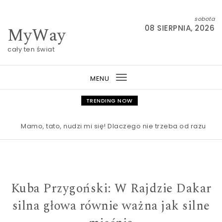
Skip to content
sobota
MyWay
08 SIERPNIA, 2026
cały ten świat
MENU
Toggle
navigation
TRENDING NOW
Mamo, tato, nudzi mi się! Dlaczego nie trzeba od razu ratowa
Kuba Przygoński: W Rajdzie Dakar
silna głowa równie ważna jak silne