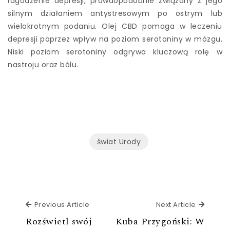
łagodzenie depresji, prawdopodobnie związany z jego
silnym działaniem antystresowym po ostrym lub
wielokrotnym podaniu. Olej CBD pomaga w leczeniu
depresji poprzez wpływ na poziom serotoniny w mózgu.
Niski poziom serotoniny odgrywa kluczową rolę w
nastroju oraz bólu.
świat Urody
Previous Article
Next Ar
Previous Article
Next Article
Rozświetl swój
Kuba Przygoński: W