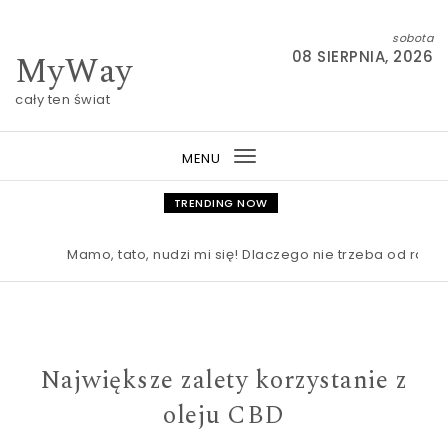
Skip to content
sobota
MyWay
08 SIERPNIA, 2026
cały ten świat
MENU
Toggle
navigation
TRENDING NOW
Mamo, tato, nudzi mi się! Dlaczego nie trzeba od razu r
Największe zalety korzystanie z
oleju CBD