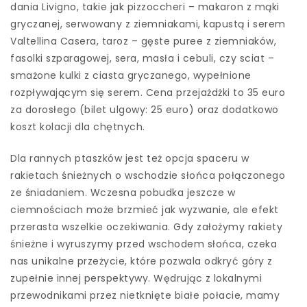
dania Livigno, takie jak pizzoccheri – makaron z mąki
gryczanej, serwowany z ziemniakami, kapustą i serem
Valtellina Casera, taroz – gęste puree z ziemniaków,
fasolki szparagowej, sera, masła i cebuli, czy sciat –
smażone kulki z ciasta gryczanego, wypełnione
rozpływającym się serem. Cena przejażdżki to 35 euro
za dorosłego (bilet ulgowy: 25 euro) oraz dodatkowo
koszt kolacji dla chętnych.
Dla rannych ptaszków jest też opcja spaceru w
rakietach śnieżnych o wschodzie słońca połączonego
ze śniadaniem. Wczesna pobudka jeszcze w
ciemnościach może brzmieć jak wyzwanie, ale efekt
przerasta wszelkie oczekiwania. Gdy założymy rakiety
śnieżne i wyruszymy przed wschodem słońca, czeka
nas unikalne przeżycie, które pozwala odkryć góry z
zupełnie innej perspektywy. Wędrując z lokalnymi
przewodnikami przez nietknięte białe połacie, mamy