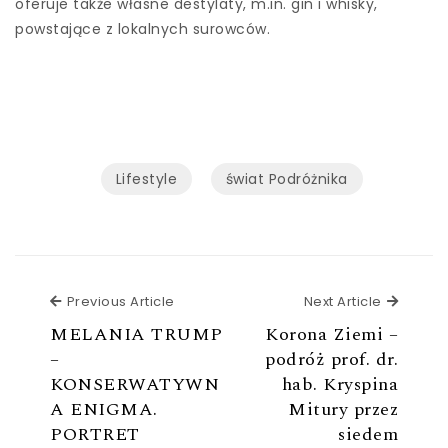
oferuje także własne destylaty, m.in. gin i whisky,
powstające z lokalnych surowców.
Lifestyle
świat Podróżnika
Previous Article
Next Ar
Previous Article
Next Article
MELANIA TRUMP
Korona Ziemi –
–
podróż prof. dr.
KONSERWATYWN
hab. Kryspina
A ENIGMA.
Mitury przez
PORTRET
siedem