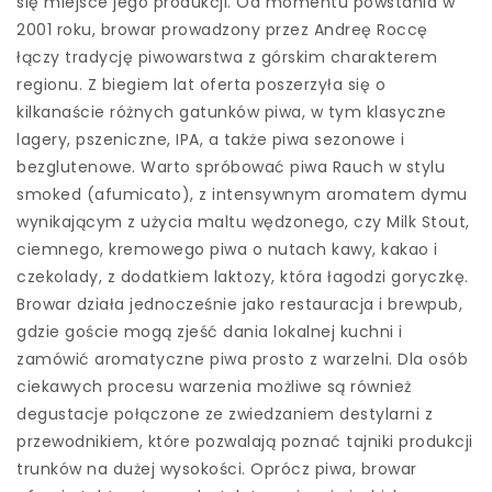
się miejsce jego produkcji. Od momentu powstania w
2001 roku, browar prowadzony przez Andreę Roccę
łączy tradycję piwowarstwa z górskim charakterem
regionu. Z biegiem lat oferta poszerzyła się o
kilkanaście różnych gatunków piwa, w tym klasyczne
lagery, pszeniczne, IPA, a także piwa sezonowe i
bezglutenowe. Warto spróbować piwa Rauch w stylu
smoked (afumicato), z intensywnym aromatem dymu
wynikającym z użycia maltu wędzonego, czy Milk Stout,
ciemnego, kremowego piwa o nutach kawy, kakao i
czekolady, z dodatkiem laktozy, która łagodzi goryczkę.
Browar działa jednocześnie jako restauracja i brewpub,
gdzie goście mogą zjeść dania lokalnej kuchni i
zamówić aromatyczne piwa prosto z warzelni. Dla osób
ciekawych procesu warzenia możliwe są również
degustacje połączone ze zwiedzaniem destylarni z
przewodnikiem, które pozwalają poznać tajniki produkcji
trunków na dużej wysokości. Oprócz piwa, browar