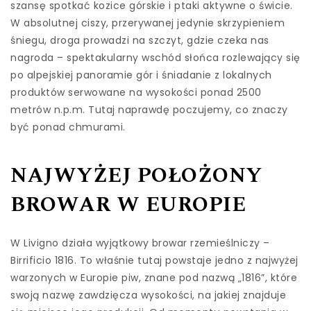
szansę spotkać kozice górskie i ptaki aktywne o świcie.
W absolutnej ciszy, przerywanej jedynie skrzypieniem
śniegu, droga prowadzi na szczyt, gdzie czeka nas
nagroda – spektakularny wschód słońca rozlewający się
po alpejskiej panoramie gór i śniadanie z lokalnych
produktów serwowane na wysokości ponad 2500
metrów n.p.m. Tutaj naprawdę poczujemy, co znaczy
być ponad chmurami.
NAJWYŻEJ POŁOŻONY
BROWAR W EUROPIE
W Livigno działa wyjątkowy browar rzemieślniczy –
Birrificio 1816. To właśnie tutaj powstaje jedno z najwyżej
warzonych w Europie piw, znane pod nazwą „1816”, które
swoją nazwę zawdzięcza wysokości, na jakiej znajduje