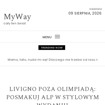
Skip to content
niedziela
MyWay
09 SIERPNIA, 2026
cały ten świat
MENU
Toggle
navigation
TRENDING NOW
Mamo, tato, nudzi mi się! Dlaczego nie trzeba od razu ratować
LIVIGNO POZA OLIMPIADĄ:
POSMAKUJ ALP W STYLOWYM