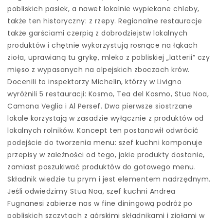
pobliskich pasiek, a nawet lokalnie wypiekane chleby,
także ten historyczny: z rzepy. Regionalne restauracje
także garściami czerpią z dobrodziejstw lokalnych
produktów i chętnie wykorzystują rosnące na łąkach
zioła, uprawianą tu grykę, mleko z pobliskiej „latterii” czy
mięso z wypasanych na alpejskich zboczach krów.
Docenili to inspektorzy Michelin, którzy w Livigno
wyróżnili 5 restauracji: Kosmo, Tea del Kosmo, Stua Noa,
Camana Veglia i Al Persef. Dwa pierwsze siostrzane
lokale korzystają w zasadzie wyłącznie z produktów od
lokalnych rolników. Koncept ten postanowił odwrócić
podejście do tworzenia menu: szef kuchni komponuje
przepisy w zależności od tego, jakie produkty dostanie,
zamiast poszukiwać produktów do gotowego menu.
Składnik wiedzie tu prym i jest elementem nadrzędnym.
Jeśli odwiedzimy Stua Noa, szef kuchni Andrea
Fugnanesi zabierze nas w fine diningową podróż po
pobliskich szczytach z górskimi składnikami i ziołami w