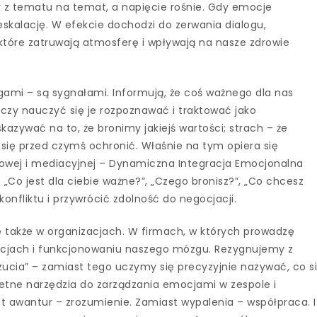
my z tematu na temat, a napięcie rośnie. Gdy emocje
skalację. W efekcie dochodzi do zerwania dialogu,
które zatruwają atmosferę i wpływają na nasze zdrowie
mi – są sygnałami. Informują, że coś ważnego dla nas
czy nauczyć się je rozpoznawać i traktować jako
azywać na to, że bronimy jakiejś wartości; strach – że
ię przed czymś ochronić. Właśnie na tym opiera się
niowej i mediacyjnej – Dynamiczna Integracja Emocjonalna
 „Co jest dla ciebie ważne?”, „Czego bronisz?”, „Co chcesz
onfliktu i przywrócić zdolność do negocjacji.
ę także w organizacjach. W firmach, w których prowadzę
ocjach i funkcjonowaniu naszego mózgu. Rezygnujemy z
zucia” – zamiast tego uczymy się precyzyjnie nazywać, co s
kretne narzędzia do zarządzania emocjami w zespole i
 awantur – zrozumienie. Zamiast wypalenia – współpraca. I