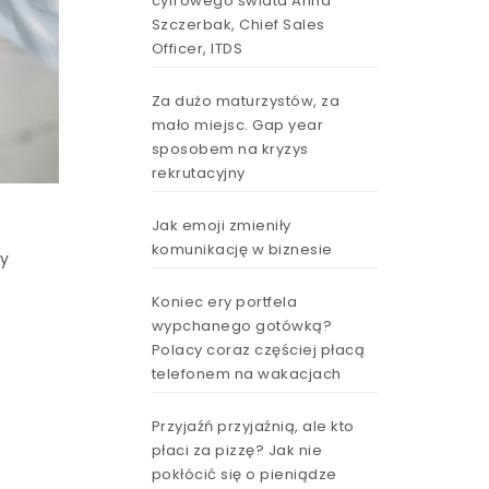
cyfrowego świata Anna
Szczerbak, Chief Sales
Officer, ITDS
Za dużo maturzystów, za
mało miejsc. Gap year
sposobem na kryzys
rekrutacyjny
Jak emoji zmieniły
komunikację w biznesie
zy
Koniec ery portfela
o
wypchanego gotówką?
Polacy coraz częściej płacą
telefonem na wakacjach
Przyjaźń przyjaźnią, ale kto
płaci za pizzę? Jak nie
pokłócić się o pieniądze