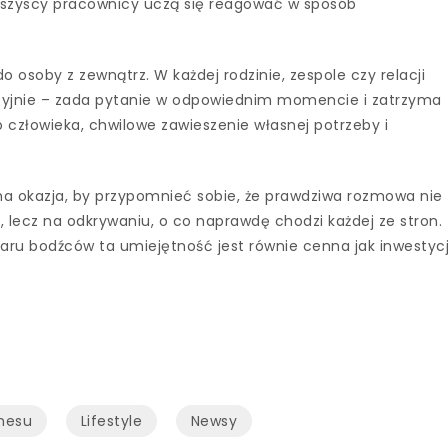
le wszyscy pracownicy uczą się reagować w sposób
o osoby z zewnątrz. W każdej rodzinie, zespole czy relacji
uicyjnie – zada pytanie w odpowiednim momencie i zatrzyma
 człowieka, chwilowe zawieszenie własnej potrzeby i
na okazja, by przypomnieć sobie, że prawdziwa rozmowa nie
, lecz na odkrywaniu, o co naprawdę chodzi każdej ze stron.
ru bodźców ta umiejętność jest równie cenna jak inwestyc
znesu
Lifestyle
Newsy