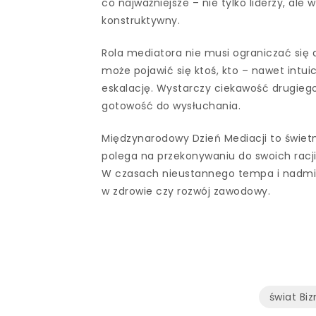
co najważniejsze – nie tylko liderzy, a
konstruktywny.
Rola mediatora nie musi ograniczać się d
może pojawić się ktoś, kto – nawet int
eskalację. Wystarczy ciekawość drugiego
gotowość do wysłuchania.
Międzynarodowy Dzień Mediacji to świet
polega na przekonywaniu do swoich racji
W czasach nieustannego tempa i nadmia
w zdrowie czy rozwój zawodowy.
świat Bi