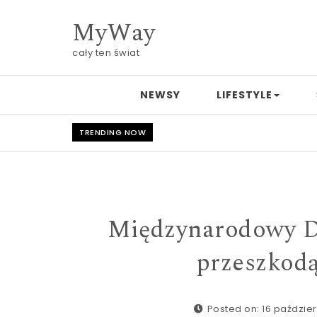
Skip to content
MyWay
cały ten świat
NEWSY
LIFESTYLE
TRENDING NOW
Międzynarodowy Dz
przeszkod
Posted on: 16 paździer