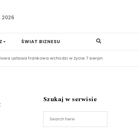
, 2026
Z
ŚWIAT BIZNESU
awa frankowa wchodzi w życie 7 sierpnia. Procesy mają być szy
ą
Szukaj w serwisie