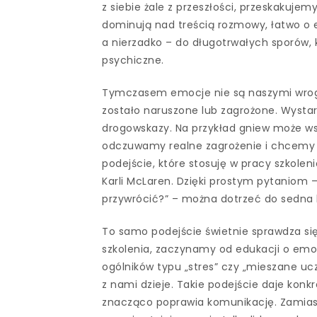
z siebie żale z przeszłości, przeskakuje
dominują nad treścią rozmowy, łatwo o e
a nierzadko – do długotrwałych sporów, 
psychiczne.
Tymczasem emocje nie są naszymi wroga
zostało naruszone lub zagrożone. Wystar
drogowskazy. Na przykład gniew może wsk
odczuwamy realne zagrożenie i chcemy s
podejście, które stosuję w pracy szkole
Karli McLaren. Dzięki prostym pytaniom –
przywrócić?” – można dotrzeć do sedna k
To samo podejście świetnie sprawdza si
szkolenia, zaczynamy od edukacji o em
ogólników typu „stres” czy „mieszane uc
z nami dzieje. Takie podejście daje kon
znacząco poprawia komunikację. Zamiast