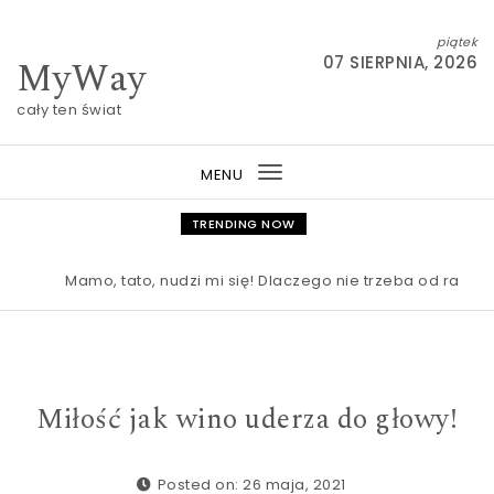
Skip to content
piątek
MyWay
07 SIERPNIA, 2026
cały ten świat
MENU
Toggle
navigation
TRENDING NOW
Mamo, tato, nudzi mi się! Dlaczego nie trzeba od razu rat
Miłość jak wino uderza do głowy!
Posted on: 26 maja, 2021