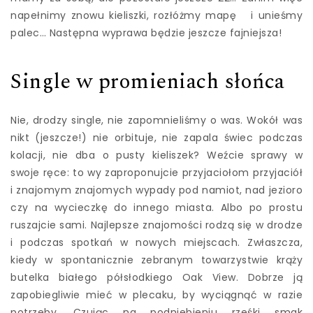
napełnimy znowu kieliszki, rozłóżmy mapę i unieśmy
palec… Następna wyprawa będzie jeszcze fajniejsza!
Single w promieniach słońca
Nie, drodzy single, nie zapomnieliśmy o was. Wokół was
nikt (jeszcze!) nie orbituje, nie zapala świec podczas
kolacji, nie dba o pusty kieliszek? Weźcie sprawy w
swoje ręce: to wy zaproponujcie przyjaciołom przyjaciół
i znajomym znajomych wypady pod namiot, nad jezioro
czy na wycieczkę do innego miasta. Albo po prostu
ruszajcie sami. Najlepsze znajomości rodzą się w drodze
i podczas spotkań w nowych miejscach. Zwłaszcza,
kiedy w spontanicznie zebranym towarzystwie krąży
butelka białego półsłodkiego Oak View. Dobrze ją
zapobiegliwie mieć w plecaku, by wyciągnąć w razie
potrzeby. Czując na podniebieniu rześki smak