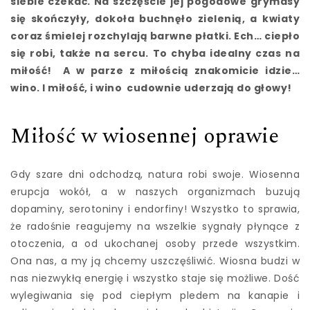
siebie czekać. Na szczęście jej pogodowe grymasy
się skończyły, dokoła buchnęło zielenią, a kwiaty
coraz śmielej rozchylają barwne płatki. Ech… ciepło
się robi, także na sercu. To chyba idealny czas na
miłość! A w parze z miłością znakomicie idzie…
wino. I miłość, i wino cudownie uderzają do głowy!
Miłość w wiosennej oprawie
Gdy szare dni odchodzą, natura robi swoje. Wiosenna
erupcja wokół, a w naszych organizmach buzują
dopaminy, serotoniny i endorfiny! Wszystko to sprawia,
że radośnie reagujemy na wszelkie sygnały płynące z
otoczenia, a od ukochanej osoby przede wszystkim.
Ona nas, a my ją chcemy uszczęśliwić. Wiosna budzi w
nas niezwykłą energię i wszystko staje się możliwe. Dość
wylegiwania się pod ciepłym pledem na kanapie i