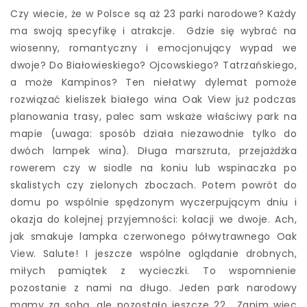
Czy wiecie, że w Polsce są aż 23 parki narodowe? Każdy
ma swoją specyfikę i atrakcje. Gdzie się wybrać na
wiosenny, romantyczny i emocjonujący wypad we
dwoje? Do Białowieskiego? Ojcowskiego? Tatrzańskiego,
a może Kampinos? Ten niełatwy dylemat pomoże
rozwiązać kieliszek białego wina Oak View już podczas
planowania trasy, palec sam wskaże właściwy park na
mapie (uwaga: sposób działa niezawodnie tylko do
dwóch lampek wina). Długa marszruta, przejażdżka
rowerem czy w siodle na koniu lub wspinaczka po
skalistych czy zielonych zboczach. Potem powrót do
domu po wspólnie spędzonym wyczerpującym dniu i
okazja do kolejnej przyjemności: kolacji we dwoje. Ach,
jak smakuje lampka czerwonego półwytrawnego Oak
View. Salute! I jeszcze wspólne oglądanie drobnych,
miłych pamiątek z wycieczki. To wspomnienie
pozostanie z nami na długo. Jeden park narodowy
mamy za sobą, ale pozostało jeszcze 22… Zanim więc