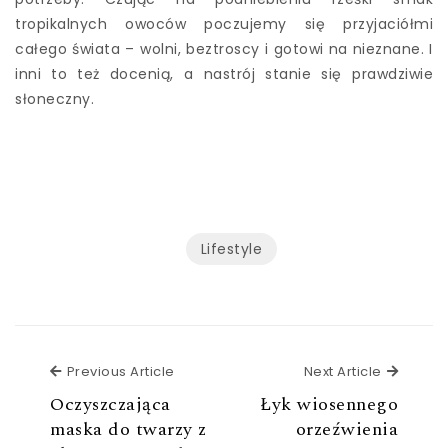
tropikalnych owoców poczujemy się przyjaciółmi
całego świata – wolni, beztroscy i gotowi na nieznane. I
inni to też docenią, a nastrój stanie się prawdziwie
słoneczny.
Lifestyle
Previous Article
Next Ar
Previous Article
Next Article
Oczyszczająca
Łyk wiosennego
maska do twarzy z
orzeźwienia