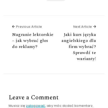
Previous Article
Next Ar
Previous Article
Next Article
Nagranie lektorskie
Jaki kurs języka
– jak wybrać głos
angielskiego dla
do reklamy?
firm wybrać?
Sprawdź te
warianty!
Leave a Comment
Musisz się
zalogować
, aby móc dodać komentarz.