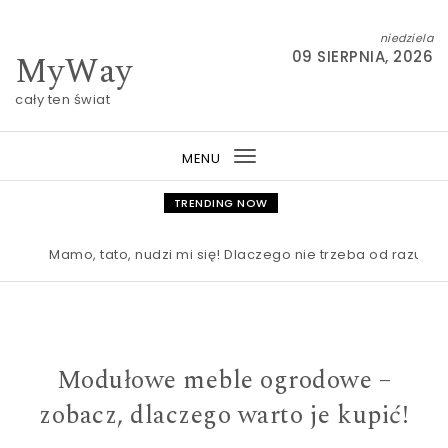
Skip to content
niedziela
MyWay
09 SIERPNIA, 2026
cały ten świat
MENU
Toggle
navigation
TRENDING NOW
Mamo, tato, nudzi mi się! Dlaczego nie trzeba od razu rato
Modułowe meble ogrodowe –
zobacz, dlaczego warto je kupić!