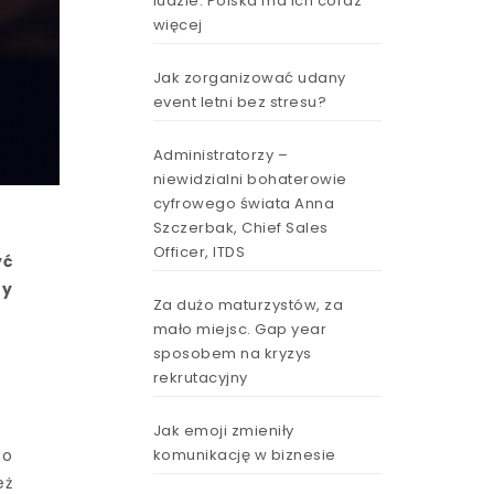
ludzie. Polska ma ich coraz
więcej
Jak zorganizować udany
event letni bez stresu?
Administratorzy –
niewidzialni bohaterowie
cyfrowego świata Anna
Szczerbak, Chief Sales
Officer, ITDS
yć
ry
Za dużo maturzystów, za
mało miejsc. Gap year
sposobem na kryzys
rekrutacyjny
Jak emoji zmieniły
komunikację w biznesie
zo
eż