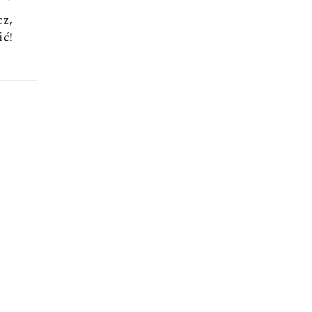
z,
ić!