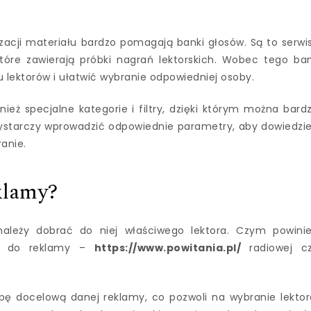
zacji materiału bardzo pomagają banki głosów. Są to serwi
óre zawierają próbki nagrań lektorskich. Wobec tego ba
 lektorów i ułatwić wybranie odpowiedniej osoby.
ież specjalne kategorie i filtry, dzięki którym można bard
Wystarczy wprowadzić odpowiednie parametry, aby dowiedzi
anie.
klamy?
ależy dobrać do niej właściwego lektora. Czym powini
os do reklamy –
https://www.powitania.pl/
radiowej c
pę docelową danej reklamy, co pozwoli na wybranie lektor