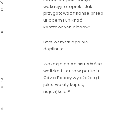
w,
wakacyjnej opieki. Jak
yć
przygotować finanse przed
urlopem i uniknąć
kosztownych błędów?
to
Szef wszystkiego nie
dopilnuje
Wakacje po polsku: słońce,
walizka i… euro w portfelu.
Gdzie Polacy wyjeżdżają i
ry
jakie waluty kupują
ie
najczęściej?
mi