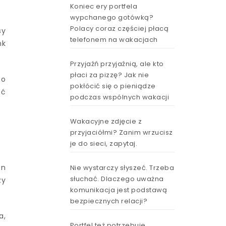
Koniec ery portfela
wypchanego gotówką?
Polacy coraz częściej płacą
sy
telefonem na wakacjach
nk
Przyjaźń przyjaźnią, ale kto
płaci za pizzę? Jak nie
zo
pokłócić się o pieniądze
eć
podczas wspólnych wakacji
Wakacyjne zdjęcie z
przyjaciółmi? Zanim wrzucisz
je do sieci, zapytaj.
en
Nie wystarczy słyszeć. Trzeba
słuchać. Dlaczego uważna
zy
komunikacja jest podstawą
bezpiecznych relacji?
a,
Portfel też potrzebuje