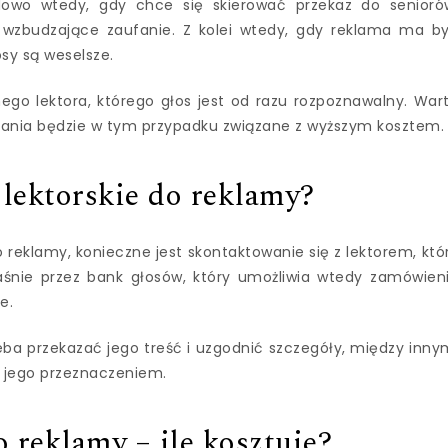
ładowo wtedy, gdy chce się skierować przekaz do senioró
, wzbudzające zaufanie. Z kolei wtedy, gdy reklama ma b
sy są weselsze.
go lektora, którego głos jest od razu rozpoznawalny. War
rania będzie w tym przypadku związane z wyższym kosztem.
lektorskie do reklamy?
eklamy, konieczne jest skontaktowanie się z lektorem, któ
łaśnie przez bank głosów, który umożliwia wtedy zamówien
e.
ba przekazać jego treść i uzgodnić szczegóły, między inny
, jego przeznaczeniem.
o reklamy – ile kosztuje?