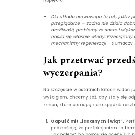
Dla układu nerwowego to tak, jakby pr
przeglądarce — żadna nie działa dobrz
drażliwość, problemy ze snem i więks
nasila się właśnie wtedy. Przeciążon
mechanizmy regeneracji
– tłumaczy J
Jak przetrwać przed
wyczerpania?
Na szczęście w ostatnich latach widać j
wyścigiem, chcemy też, aby stały się od
zmian, które pomogą nam spędzić resztę 
Odpuść mit „idealnych świąt”.
Perf
podkreślają, że perfekcjonizm to for
„jak należy”, bo boimy się oceny lub 