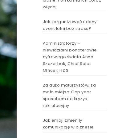
ludzie. Polska ma ich coraz
więcej
Jak zorganizować udany
event letni bez stresu?
Administratorzy –
niewidzialni bohaterowie
cyfrowego świata Anna
Szczerbak, Chief Sales
Officer, ITDS
Za dużo maturzystów, za
mało miejsc. Gap year
sposobem na kryzys
rekrutacyjny
Jak emoji zmieniły
komunikację w biznesie