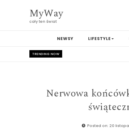
Skip to content
MyWay
cały ten świat
NEWSY
LIFESTYLE
TRENDING NOW
Nerwowa końcówka
świątecz
Posted on: 20 listop