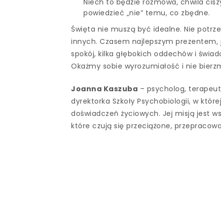
Niech to będzie rozmowa, chwila cisz
powiedzieć „nie” temu, co zbędne.
Święta nie muszą być idealne. Nie potrzeb
innych. Czasem najlepszym prezentem, j
spokój, kilka głębokich oddechów i świ
Okażmy sobie wyrozumiałość i nie bier
Joanna Kaszuba
– psycholog, terapeuta
dyrektorka Szkoły Psychobiologii, w któr
doświadczeń życiowych. Jej misją jest 
które czują się przeciążone, przepracow