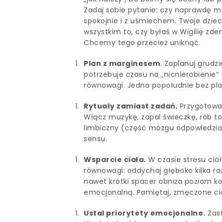
Zadaj sobie pytanie: czy naprawdę m
spokojnie i z uśmiechem. Twoje dziec
wszystkim to, czy byłaś w Wigilię zde
Chcemy tego przecież uniknąć.
Plan z marginesem
. Zaplanuj grudz
potrzebuje czasu na „nicnierobienie”
równowagi. Jedno popołudnie bez plan
Rytuały zamiast zadań.
Przygotowani
Włącz muzykę, zapal świeczkę, rób to
limbiczny (część mózgu odpowiedzial
sensu.
Wsparcie ciała.
W czasie stresu ciał
równowagi: oddychaj głęboko kilka raz
nawet krótki spacer obniża poziom ko
emocjonalną. Pamiętaj, zmęczone cia
Ustal priorytety emocjonalne.
Zast