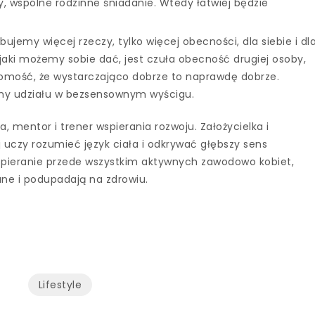
y, wspólne rodzinne śniadanie. Wtedy łatwiej będzie
ujemy więcej rzeczy, tylko więcej obecności, dla siebie i dl
aki możemy sobie dać, jest czuła obecność drugiej osoby,
adomość, że wystarczająco dobrze to naprawdę dobrze.
zmy udziału w bezsensownym wyścigu.
, mentor i trener wspierania rozwoju. Założycielka i
ej uczy rozumieć język ciała i odkrywać głębszy sens
wspieranie przede wszystkim aktywnych zawodowo kobiet,
ane i podupadają na zdrowiu.
Lifestyle