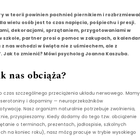
ry w teorii powinien pachnieć piernikiem i rozbrzmiewa
a wielu osób jest to czas napięcia, pośpiechu i presji.
tami, dekoracjami, sprzątaniem, przygotowaniami w
w szkole, partner prosi o pomoc w zakupach, a kalenda
 z nas wchodzi w święta nie z uśmiechem, ale z
”. Jak to zmienić? Mówi psycholog Joanna Kaszuba.
k nas obciąża?
 to czas szczególnego przeciążenia układu nerwowego. Mamy
j serotoniny i dopaminy — neuroprzekaźników
motywację. Nasz organizm naturalnie potrzebuje zwolnienia,
tnie, przyspieszamy. Kiedy dodamy do tego tzw. obciążenie
ętanie o terminach, prezentach, jadłospisie, szkolnych
ch na koniec roku), nasz mózg pracuje w trybie wysokiego