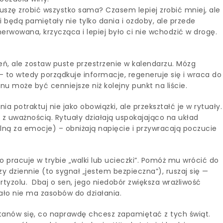
uszę zrobić wszystko sama? Czasem lepiej zrobić mniej, ale
i będą pamiętały nie tylko dania i ozdoby, ale przede
nerwowana, krzycząca i lepiej było ci nie wchodzić w drogę.
ień, ale zostaw puste przestrzenie w kalendarzu. Mózg
 – to wtedy porządkuje informacje, regeneruje się i wraca do
u może być cenniejsze niż kolejny punkt na liście.
a potraktuj nie jako obowiązki, ale przekształć je w rytuały.
 z uważnością. Rytuały działają uspokajająco na układ
ną za emocje) – obniżają napięcie i przywracają poczucie
o pracuje w trybie „walki lub ucieczki”. Pomóż mu wrócić do
y dziennie (to sygnał „jestem bezpieczna”), ruszaj się —
rtyzolu.
Dbaj o sen, jego niedobór zwiększa wrażliwość
ło nie ma zasobów do działania.
anów się, co naprawdę chcesz zapamiętać z tych świąt.