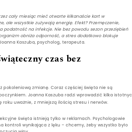
zez cały miesiąc mieć otwarte kilkanaście kart w
e, ale wszystkie zużywają energię. Efekt? Przemęczenie,
za podatność na infekcje. Nie bez powodu sezon przeziębień
y organizm obniża odporność, a stres dodatkowo blokuje
oanna Kaszuba, psycholog, terapeuta.
świąteczny czas bez
uż pokoleniową zmianę. Coraz częściej święta nie są
poczynkiem. Joanna Kaszuba radzi wprowadzić kilka istotny
roku uważnie, z mniejszą ilością stresu i nerwów.
ekcyjne święta istnieją tylko w reklamach. Psychologowie
ma kontroli wynikająca z lęku – chcemy, żeby wszystko było
poczucia winy.