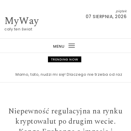
Skip to content
piątek
MyWay
07 SIERPNIA, 2026
cały ten świat
MENU
Toggle
navigation
TRENDING NOW
Mamo, tato, nudzi mi się! Dlaczego nie trzeba od razu rat
Niepewność regulacyjna na rynku
kryptowalut po drugim wecie.