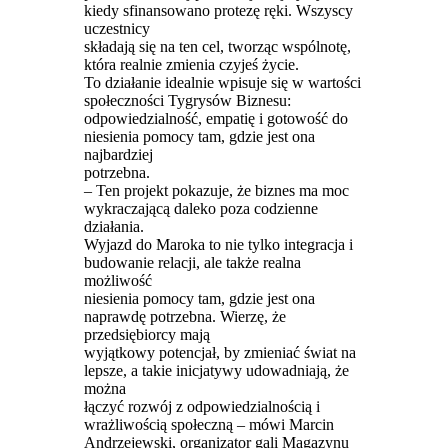
kiedy sfinansowano protezę ręki. Wszyscy
uczestnicy
składają się na ten cel, tworząc wspólnotę,
która realnie zmienia czyjeś życie.
To działanie idealnie wpisuje się w wartości
społeczności Tygrysów Biznesu:
odpowiedzialność, empatię i gotowość do
niesienia pomocy tam, gdzie jest ona
najbardziej
potrzebna.
– Ten projekt pokazuje, że biznes ma moc
wykraczającą daleko poza codzienne
działania.
Wyjazd do Maroka to nie tylko integracja i
budowanie relacji, ale także realna
możliwość
niesienia pomocy tam, gdzie jest ona
naprawdę potrzebna. Wierzę, że
przedsiębiorcy mają
wyjątkowy potencjał, by zmieniać świat na
lepsze, a takie inicjatywy udowadniają, że
można
łączyć rozwój z odpowiedzialnością i
wrażliwością społeczną – mówi Marcin
Andrzejewski, organizator gali Magazynu