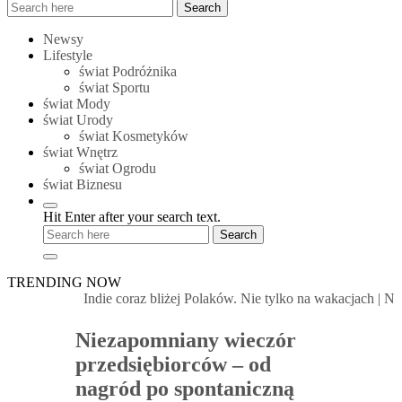
Search
Search
for:
Newsy
Lifestyle
świat Podróżnika
świat Sportu
świat Mody
świat Urody
świat Kosmetyków
świat Wnętrz
świat Ogrodu
świat Biznesu
Hit Enter after your search text.
TRENDING NOW
Indie coraz bliżej Polaków. Nie tylko na wakacjach
|
Nowa u
Niezapomniany wieczór
przedsiębiorców – od
nagród po spontaniczną