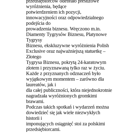
przedsiębiorców odebrało prestiżowe
wyróżnienia, będące
potwierdzeniem ich pozycji,
innowacyjności oraz odpowiedzialnego
podejścia do
prowadzenia biznesu. Wręczono m.in.
Diamenty Tygrysów Biznesu, Platynowe
Tygrysy
Biznesu, ekskluzywne wyróżnienia Polish
Exclusive oraz najważniejszą statuetkę –
Złotego
Tygrysa Biznesu, pokrytą 24-karatowym
złotem i przyznawaną tylko raz w życiu.
Każde z przyznanych odznaczeń było
wyjątkowym momentem – zarówno dla
laureatów, jak i
dla całej publiczności, która niejednokrotnie
nagradzała wyróżnionych gromkimi
brawami.
Podczas takich spotkań i wydarzeń można
dowiedzieć się jak wiele niezwykłych
historii i
imponujących osiągnięć stoi za polskimi
przedsiębiorcami.