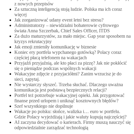
z nowych przepisów
Za sztuczną inteligencją stoją ludzie. Polska ma ich coraz
więcej
Jak zorganizować udany event letni bez stresu?
Administratorzy – niewidzialni bohaterowie cyfrowego
świata Anna Szczerbak, Chief Sales Officer, ITDS
Za dużo maturzystów, za mało miejsc. Gap year sposobem na
kryzys rekrutacyjny
Jak emoji zmieniły komunikację w biznesie
Koniec ery portfela wypchanego gotówką? Polacy coraz
częściej płacą telefonem na wakacjach
Przyjaźń przyjaźnią, ale kto płaci za pizzę? Jak nie pokłócić
się o pieniądze podczas wspólnych wakacji
Wakacyjne zdjęcie z przyjaciółmi? Zanim wrzucisz je do
sieci, zapytaj.
Nie wystarczy słyszeć. Trzeba słuchać. Dlaczego uważna
komunikacja jest podstawą bezpiecznych relacji?
Portfel też potrzebuje wakacyjnej opieki. Jak przygotować
finanse przed urlopem i uniknąć kosztownych błędów?
Szef wszystkiego nie dopilnuje
Wakacje po polsku: słońce, walizka i… euro w portfelu.
Gdzie Polacy wyjeżdżają i jakie waluty kupują najczęściej?
AI zaczyna decydować o karierach. Firmy muszą nauczyć się
odpowiedzialnie zarządzać technologią