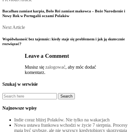
Posts
Article
navigation
Bacalhau zamiast karpia, Bolo Rei zamiast makowca – Boże Narodzenie i
Nowy Rok w Portugalii oczami Polaków
Next
Next Article
Article
Współwłasność bez tajemnic: kiedy staje się problemem i jak ją skutecznie
rozwiązać?
Leave a Comment
Musisz się
zalogować
, aby móc dodać
komentarz.
Szukaj w serwisie
Najnowsze wpisy
Indie coraz bliżej Polaków. Nie tylko na wakacjach
Nowa ustawa frankowa wchodzi w życie 7 sierpnia. Procesy
mają być szybsze, ale nie wszyscy kredytobiorcy skorzystają