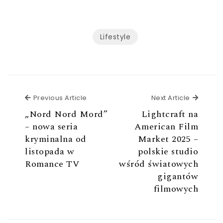
Lifestyle
Previous Article
Next Ar
Previous Article
Next Article
„Nord Nord Mord”
Lightcraft na
– nowa seria
American Film
kryminalna od
Market 2025 –
listopada w
polskie studio
Romance TV
wśród światowych
gigantów
filmowych