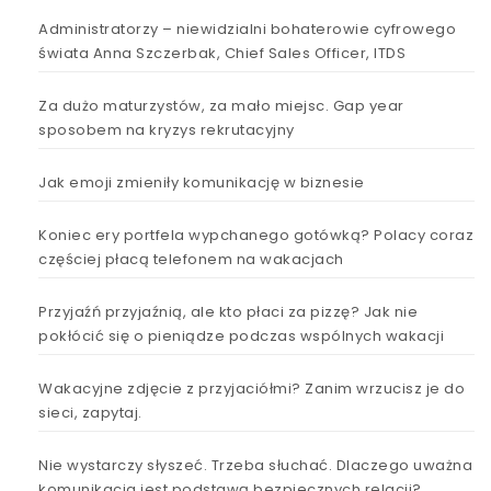
Administratorzy – niewidzialni bohaterowie cyfrowego
świata Anna Szczerbak, Chief Sales Officer, ITDS
Za dużo maturzystów, za mało miejsc. Gap year
sposobem na kryzys rekrutacyjny
Jak emoji zmieniły komunikację w biznesie
Koniec ery portfela wypchanego gotówką? Polacy coraz
częściej płacą telefonem na wakacjach
Przyjaźń przyjaźnią, ale kto płaci za pizzę? Jak nie
pokłócić się o pieniądze podczas wspólnych wakacji
Wakacyjne zdjęcie z przyjaciółmi? Zanim wrzucisz je do
sieci, zapytaj.
Nie wystarczy słyszeć. Trzeba słuchać. Dlaczego uważna
komunikacja jest podstawą bezpiecznych relacji?