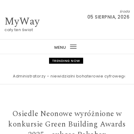
Skip to content
środa
MyWay
05 SIERPNIA, 2026
cały ten świat
MENU
Toggle
navigation
TRENDING NOW
Administratorzy – niewidzialni bohaterowie cyfrowego świata A
Osiedle Neonowe wyróżnione w
konkursie Green Building Awards