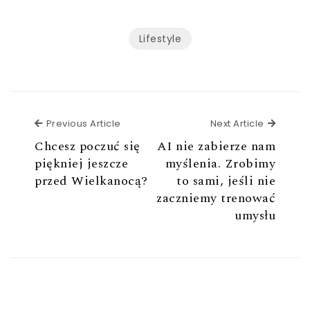
Lifestyle
Previous Article
Next Ar
Previous Article
Next Article
Chcesz poczuć się
AI nie zabierze nam
piękniej jeszcze
myślenia. Zrobimy
przed Wielkanocą?
to sami, jeśli nie
zaczniemy trenować
umysłu