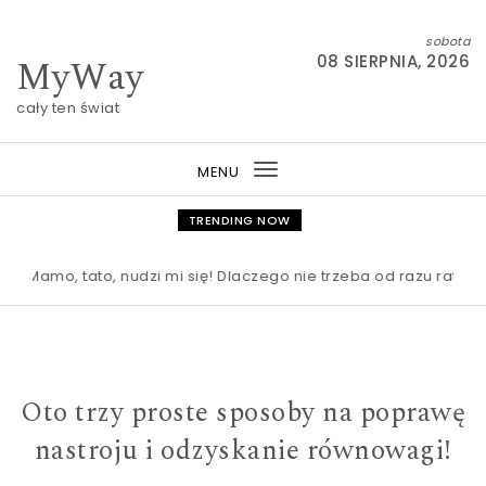
Skip to content
sobota
MyWay
08 SIERPNIA, 2026
cały ten świat
MENU
Toggle
navigation
TRENDING NOW
mo, tato, nudzi mi się! Dlaczego nie trzeba od razu ratować d
Oto trzy proste sposoby na poprawę
nastroju i odzyskanie równowagi!