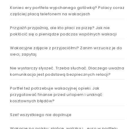
Koniec ery portfela wypchanego gotówką? Polacy coraz
częściej płacą telefonem na wakacjach
Przyjaźń przyjaźnią, ale kto płaci za pizzę? Jak nie
pokłócić się o pieniądze podczas wspólnych wakacji
Wakacyjne zdjęcie z przyjaciółmi? Zanim wrzucisz je do
sieci, zapytaj.
Nie wystarczy słyszeć. Trzeba słuchać. Dlaczego uważna
komunikacja jest podstawą bezpiecznych relacji?
Portfel też potrzebuje wakacyjnej opieki. Jak
przygotować finanse przed urlopem i uniknąć
kosztownych błędów?
Szef wszystkiego nie dopilnuje
Wakacje po polsku: słońce, walizka i… euro w portfelu.