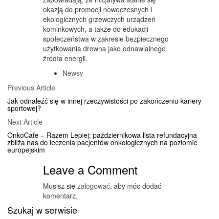
okazją do promocji nowoczesnych i
ekologicznych grzewczych urządzeń
kominkowych, a także do edukacji
społeczeństwa w zakresie bezpiecznego
użytkowania drewna jako odnawialnego
źródła energii.
Newsy
Posts
Previous
Previous Article
Article
navigation
Jak odnaleźć się w innej rzeczywistości po zakończeniu kariery
sportowej?
Next
Next Article
Article
OnkoCafe – Razem Lepiej: październikowa lista refundacyjna
zbliża nas do leczenia pacjentów onkologicznych na poziomie
europejskim
Leave a Comment
Musisz się
zalogować
, aby móc dodać
komentarz.
Szukaj w serwisie