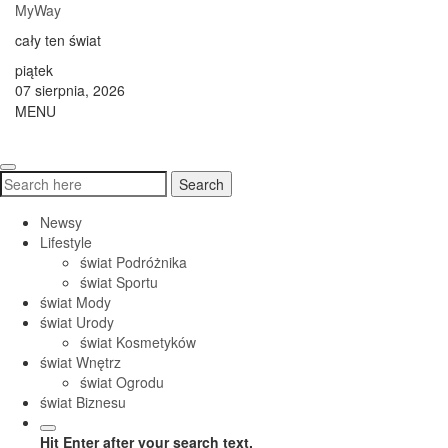
Skip
MyWay
to
cały ten świat
content
piątek
07 sierpnia, 2026
MENU
Toggle
navigati
Search
Search
for:
Newsy
Lifestyle
świat Podróżnika
świat Sportu
świat Mody
świat Urody
świat Kosmetyków
świat Wnętrz
świat Ogrodu
świat Biznesu
Hit Enter after your search text.