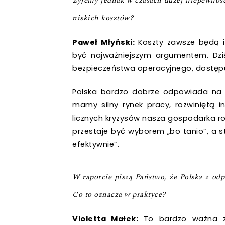
Żyjemy jednak w czasach dużej niepewności
niskich kosztów?
Paweł Młyński:
Koszty zawsze będą i
być najważniejszym argumentem. Dziś
bezpieczeństwa operacyjnego, dostępu
Polska bardzo dobrze odpowiada na te
mamy silny rynek pracy, rozwiniętą i
licznych kryzysów nasza gospodarka roz
przestaje być wyborem „bo tanio”, a st
efektywnie”.
W raporcie piszą Państwo, że Polska z odp
Co to oznacza w praktyce?
Violetta Małek:
To bardzo ważna z