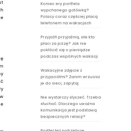
st
Koniec ery portfela
ch
wypchanego gotówką?
Polacy coraz częściej płacą
ie
telefonem na wakacjach
Przyjaźń przyjaźnią, ale kto
płaci za pizzę? Jak nie
pokłócić się o pieniądze
podczas wspólnych wakacji
ię
im
Wakacyjne zdjęcie z
my
przyjaciółmi? Zanim wrzucisz
ąć
je do sieci, zapytaj.
ły
 w
Nie wystarczy słyszeć. Trzeba
słuchać. Dlaczego uważna
te
komunikacja jest podstawą
bezpiecznych relacji?
Portfel też potrzebuje