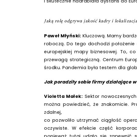
i skutecznie nadrabiała dystans do Eur
Jaką rolę odgrywa jakość kadry i lokalizacj
Paweł Młyński:
Kluczową. Mamy bardzo
roboczą. Do tego dochodzi położenie 
europejskiej mapy biznesowej. To, co
przewagą strategiczną. Centrum Europ
środku. Pandemia była testem dla glob
Jak poradziły sobie firmy działające w
Violetta Małek:
Sektor nowoczesnych 
można powiedzieć, że znakomicie. Pr
zdalnej,
co pozwoliło utrzymać ciągłość operac
oczywiste. W efekcie część korporac
ponieważ tutaj udało się zapewnić s