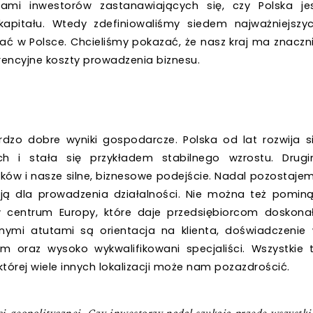
iami inwestorów zastanawiających się, czy Polska je
pitału. Wtedy zdefiniowaliśmy siedem najważniejszy
ć w Polsce. Chcieliśmy pokazać, że nasz kraj ma znaczn
rencyjne koszty prowadzenia biznesu.
dzo dobre wyniki gospodarcze. Polska od lat rozwija s
ich i stała się przykładem stabilnego wzrostu. Drug
ków i nasze silne, biznesowe podejście. Nadal pozostaje
cją dla prowadzenia działalności. Nie można też pomin
 centrum Europy, które daje przedsiębiorcom doskona
jnymi atutami są orientacja na klienta, doświadczenie
oraz wysoko wykwalifikowani specjaliści. Wszystkie 
tórej wiele innych lokalizacji może nam pozazdrościć.