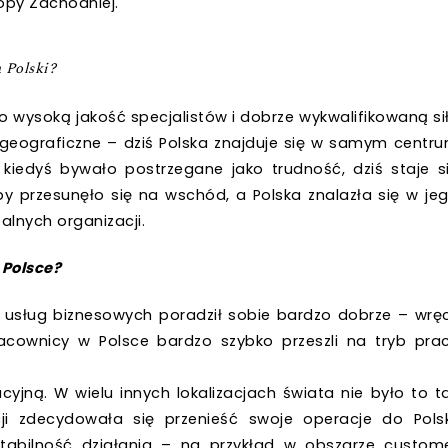
opy Zachodniej.
a Polski?
 wysoką jakość specjalistów i dobrze wykwalifikowaną si
geograficzne – dziś Polska znajduje się w samym centr
 kiedyś bywało postrzegane jako trudność, dziś staje s
y przesunęło się na wschód, a Polska znalazła się w je
alnych organizacji.
 Polsce?
usług biznesowych poradził sobie bardzo dobrze – wrę
acownicy w Polsce bardzo szybko przeszli na tryb pra
yjną. W wielu innych lokalizacjach świata nie było to t
ji zdecydowała się przenieść swoje operacje do Polsk
tabilność działania – na przykład w obszarze custom