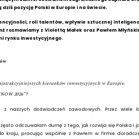
dziś pozycję Polski w Europie i na świecie.
ncyjności, roli talentów, wpływie sztucznej inteligenc
ranż rozmawiamy z Violettą Małek oraz Pawłem Młyńsk
mi rynku inwestycyjnego.
rów
najatrakcyjniejszych kierunków inwestycyjnych w Europie.
ndNOW 2026”?
ię z naszych doświadczeń zawodowych. Przez wiele l
 często odczuwałam dumę z tego, jak rozwija się Polska i j
o kraju, pracując wspólnie z Pawłem w firmie doradcze