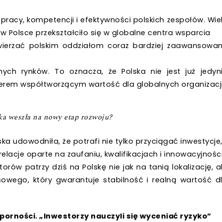
pracy, kompetencji i efektywności polskich zespołów. Wie
w Polsce przekształciło się w globalne centra wsparcia
owierzać polskim oddziałom coraz bardziej zaawansowa
nych rynków. To oznacza, że Polska nie jest już jedyn
nerem współtworzącym wartość dla globalnych organizacji
ka weszła na nowy etap rozwoju?
ka udowodniła, że potrafi nie tylko przyciągać inwestycje
acje oparte na zaufaniu, kwalifikacjach i innowacyjności
rów patrzy dziś na Polskę nie jak na tanią lokalizację, a
sowego, który gwarantuje stabilność i realną wartość d
odporności. „Inwestorzy nauczyli się wyceniać ryzyko”