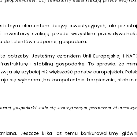
 geopolitycznej. Czy inwestorzy nadal szukają przede wszystk
stotnym elementem decyzji inwestycyjnych, ale przesta
 inwestorzy szukają przede wszystkim przewidywalnośc
 do talentów i odpornej gospodarki.
 potrzeby. Jesteśmy członkiem Unii Europejskiej i NAT
nfrastrukturę i stabilną gospodarkę. To sprawia, że mi
wija się szybciej niż większość państw europejskich. Pols
aje się wyborem „bo kompetentnie, bezpiecznie, stabilnie
ornej gospodarki stała się strategicznym partnerem biznesowy
miana. Jeszcze kilka lat temu konkurowaliśmy główn