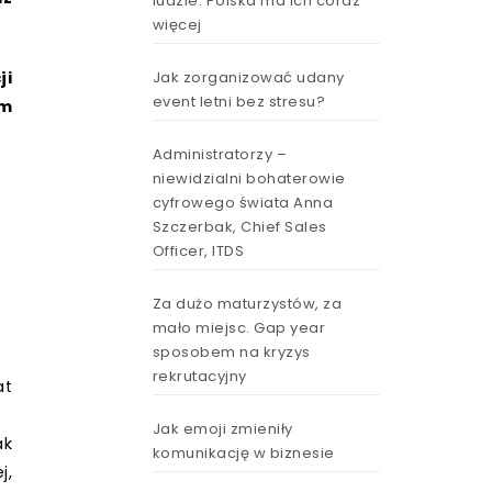
ludzie. Polska ma ich coraz
więcej
ji
Jak zorganizować udany
event letni bez stresu?
im
Administratorzy –
niewidzialni bohaterowie
cyfrowego świata Anna
Szczerbak, Chief Sales
Officer, ITDS
Za dużo maturzystów, za
mało miejsc. Gap year
sposobem na kryzys
rekrutacyjny
at
Jak emoji zmieniły
ak
komunikację w biznesie
j,