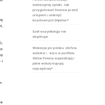
im
wakacyjnej opieki. Jak
przygotować finanse przed
urlopem i uniknąć
ją
kosztownych błędów?
i,
Szef wszystkiego nie
dopilnuje
O,
Wakacje po polsku: słońce,
mo
walizka i… euro w portfelu.
ka
Gdzie Polacy wyjeżdżają i
 i
jakie waluty kupują
najczęściej?
m.
ie