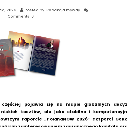
ca, 2026
Posted by:
Redakcja myway
Comments:
0
 częściej pojawia się na mapie globalnych decyz
niskich kosztów, ale jako stabilna i kompetencyj
nowszym raporcie „PolandNOW 2026” eksperci Gek
rosnącym zainteresowaniem zagranicznego kapitału or