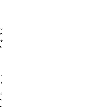
łę
um
ię
go
cz
cy
ak
i,
er