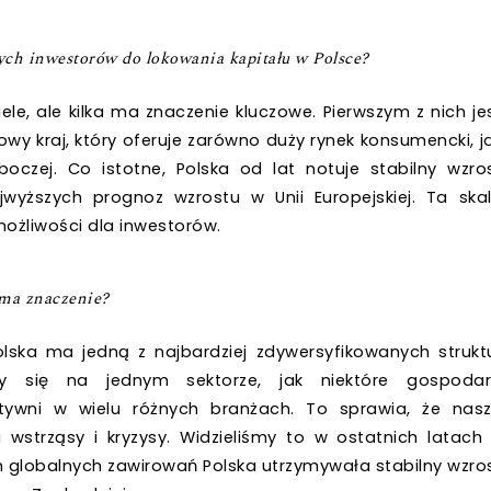
ych inwestorów do lokowania kapitału w Polsce?
ele, ale kilka ma znaczenie kluczowe. Pierwszym z nich je
owy kraj, który oferuje zarówno duży rynek konsumencki, j
boczej. Co istotne, Polska od lat notuje stabilny wzro
yższych prognoz wzrostu w Unii Europejskiej. Ta ska
możliwości dla inwestorów.
 ma znaczenie?
lska ma jedną z najbardziej zdywersyfikowanych strukt
y się na jednym sektorze, jak niektóre gospodar
ktywni w wielu różnych branżach. To sprawia, że nas
wstrząsy i kryzysy. Widzieliśmy to w ostatnich latach
ch globalnych zawirowań Polska utrzymywała stabilny wzro