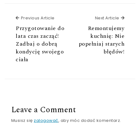
Previous Article
Next Ar
Previous Article
Next Article
Przygotowanie do
Remontujemy
lata czas zacząć!
kuchnię: Nie
Zadbaj o dobrą
popełniaj starych
kondycję swojego
błędów!
ciała
Leave a Comment
Musisz się
zalogować
, aby móc dodać komentarz.