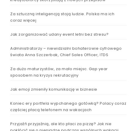
Za sztuczną inteligencją stoją ludzie. Polska ma ich
coraz więcej
Jak zorganizować udany event letni bez stresu?
Administratorzy – niewidzialni bohaterowie cyfrowego
świata Anna Szczerbak, Chief Sales Officer, ITDS
Za dużo maturzystów, za mało miejsc. Gap year
sposobem na kryzys rekrutacyjny
Jak emoji zmieniły komunikację w biznesie
Koniec ery portfela wypchanego gotówką? Polacy coraz
częściej płacą telefonem na wakacjach
Przyjaźń przyjaźnią, ale kto płaci za pizzę? Jak nie
pokłócić się o pieniądze podczas wspólnych wakacji