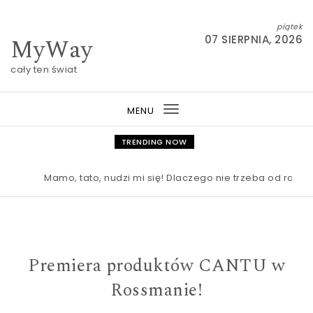
Skip to content
piątek
MyWay
07 SIERPNIA, 2026
cały ten świat
MENU
Toggle
navigation
TRENDING NOW
Mamo, tato, nudzi mi się! Dlaczego nie trzeba od razu ra
Premiera produktów CANTU w
Rossmanie!