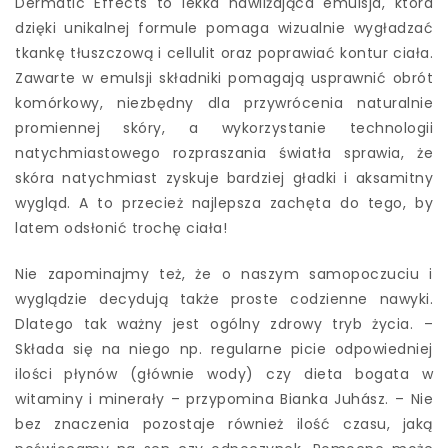
Dermatic Effects to lekka nawilżająca emulsja, która
dzięki unikalnej formule pomaga wizualnie wygładzać
tkankę tłuszczową i cellulit oraz poprawiać kontur ciała.
Zawarte w emulsji składniki pomagają usprawnić obrót
komórkowy, niezbędny dla przywrócenia naturalnie
promiennej skóry, a wykorzystanie technologii
natychmiastowego rozpraszania światła sprawia, że
skóra natychmiast zyskuje bardziej gładki i aksamitny
wygląd. A to przecież najlepsza zachęta do tego, by
latem odsłonić trochę ciała!
Nie zapominajmy też, że o naszym samopoczuciu i
wyglądzie decydują także proste codzienne nawyki.
Dlatego tak ważny jest ogólny zdrowy tryb życia. –
Składa się na niego np. regularne picie odpowiedniej
ilości płynów (głównie wody) czy dieta bogata w
witaminy i minerały – przypomina Bianka Juhász. – Nie
bez znaczenia pozostaje również ilość czasu, jaką