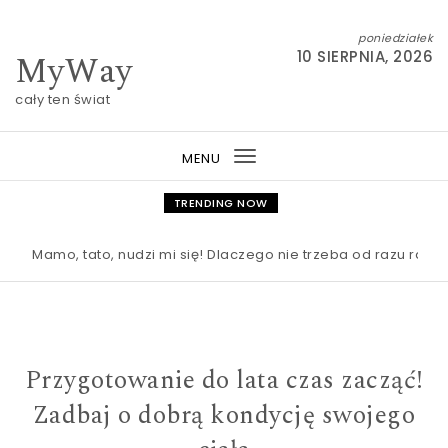
Skip to content
poniedziałek
MyWay
10 SIERPNIA, 2026
cały ten świat
MENU
Toggle
navigation
TRENDING NOW
Mamo, tato, nudzi mi się! Dlaczego nie trzeba od razu ratować
Przygotowanie do lata czas zacząć!
Zadbaj o dobrą kondycję swojego