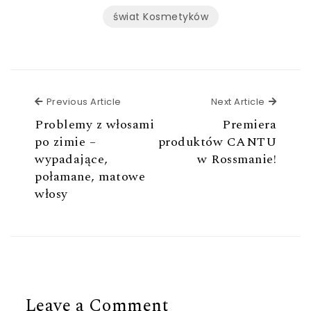
świat Kosmetyków
Previous Article
Next Ar
Previous Article
Next Article
Problemy z włosami
Premiera
po zimie –
produktów CANTU
wypadające,
w Rossmanie!
połamane, matowe
włosy
Leave a Comment