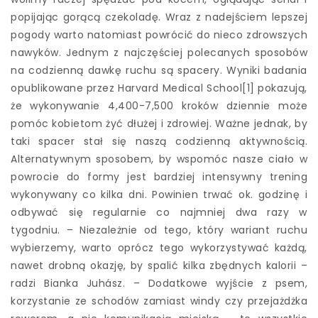
popijając gorącą czekoladę. Wraz z nadejściem lepszej
pogody warto natomiast powrócić do nieco zdrowszych
nawyków. Jednym z najczęściej polecanych sposobów
na codzienną dawkę ruchu są spacery. Wyniki badania
opublikowane przez Harvard Medical School[1] pokazują,
że wykonywanie 4,400-7,500 kroków dziennie może
pomóc kobietom żyć dłużej i zdrowiej. Ważne jednak, by
taki spacer stał się naszą codzienną aktywnością.
Alternatywnym sposobem, by wspomóc nasze ciało w
powrocie do formy jest bardziej intensywny trening
wykonywany co kilka dni. Powinien trwać ok. godzinę i
odbywać się regularnie co najmniej dwa razy w
tygodniu. – Niezależnie od tego, który wariant ruchu
wybierzemy, warto oprócz tego wykorzystywać każdą,
nawet drobną okazję, by spalić kilka zbędnych kalorii –
radzi Bianka Juhász. – Dodatkowe wyjście z psem,
korzystanie ze schodów zamiast windy czy przejażdżka