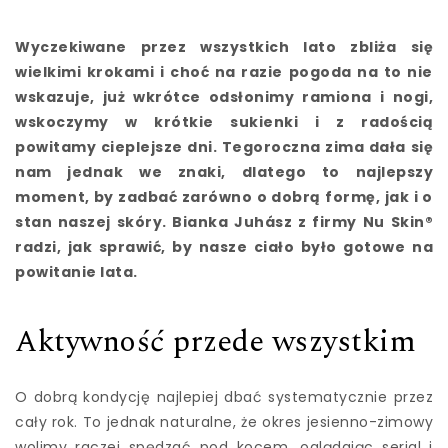
Wyczekiwane przez wszystkich lato zbliża się
wielkimi krokami i choć na razie pogoda na to nie
wskazuje, już wkrótce odsłonimy ramiona i nogi,
wskoczymy w krótkie sukienki i z radością
powitamy cieplejsze dni. Tegoroczna zima dała się
nam jednak we znaki, dlatego to najlepszy
moment, by zadbać zarówno o dobrą formę, jak i o
stan naszej skóry. Bianka Juhász z firmy Nu Skin®
radzi, jak sprawić, by nasze ciało było gotowe na
powitanie lata.
Aktywność przede wszystkim
O dobrą kondycję najlepiej dbać systematycznie przez
cały rok. To jednak naturalne, że okres jesienno-zimowy
wolimy raczej spędzać pod kocem, oglądając serial i