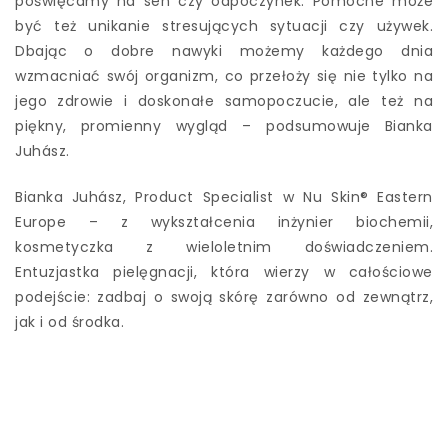
poświęcamy na sen czy odpoczynek. Pomocne może
być też unikanie stresujących sytuacji czy używek.
Dbając o dobre nawyki możemy każdego dnia
wzmacniać swój organizm, co przełoży się nie tylko na
jego zdrowie i doskonałe samopoczucie, ale też na
piękny, promienny wygląd – podsumowuje Bianka
Juhász.
Bianka Juhász, Product Specialist w Nu Skin® Eastern
Europe – z wykształcenia inżynier biochemii,
kosmetyczka z wieloletnim doświadczeniem.
Entuzjastka pielęgnacji, która wierzy w całościowe
podejście: zadbaj o swoją skórę zarówno od zewnątrz,
jak i od środka.