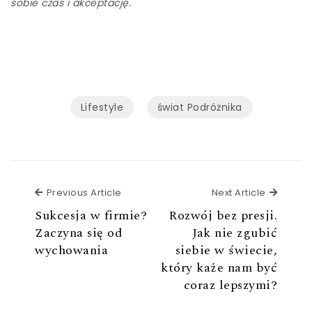
sobie czas i akceptację.
Lifestyle
świat Podróżnika
Previous Article
Next Ar
Previous Article
Next Article
Sukcesja w firmie?
Rozwój bez presji.
Zaczyna się od
Jak nie zgubić
wychowania
siebie w świecie,
który każe nam być
coraz lepszymi?