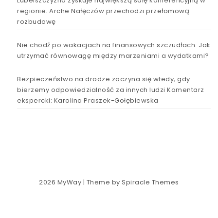
Lubelszczyzna zyskuje największą salę konferencyjną w
regionie. Arche Nałęczów przechodzi przełomową
rozbudowę
Nie chodź po wakacjach na finansowych szczudłach. Jak
utrzymać równowagę między marzeniami a wydatkami?
Bezpieczeństwo na drodze zaczyna się wtedy, gdy
bierzemy odpowiedzialność za innych ludzi Komentarz
ekspercki: Karolina Praszek-Gołębiewska
2026
MyWay
| Theme by
Spiracle Themes