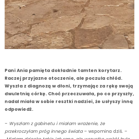
Pani Ania pamięta dokładnie tamten korytarz.
Raczej przyjazne otoczenie, ale poczula chłód.
Wyszła z diagnozą w dłoni, trzymając za rękę swoją
dwuletnią córkę. Choć przeczuwała, po co przyszły,
nadal miała w sobie resztki nadziei, że usłyszy inną
odpowiedź.
–
Wyszłam z gabinetu i miałam wrażenie, że
przekroczyłam próg innego świata
– wspomina dziś. –
Miałam dziecko takie jak rano, ale wszystko wokół było