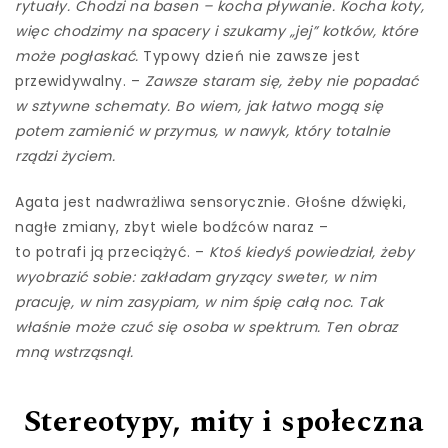
rytuały. Chodzi na basen – kocha pływanie. Kocha koty,
więc chodzimy na spacery i szukamy „jej” kotków, które
może pogłaskać.
Typowy dzień nie zawsze jest
przewidywalny. –
Zawsze staram się, żeby nie popadać
w sztywne schematy. Bo wiem, jak łatwo mogą się
potem zamienić w przymus, w nawyk, który totalnie
rządzi życiem.
Agata jest nadwrażliwa sensorycznie. Głośne dźwięki,
nagłe zmiany, zbyt wiele bodźców naraz –
to potrafi ją przeciążyć. –
Ktoś kiedyś powiedział, żeby
wyobrazić sobie: zakładam gryzący sweter, w nim
pracuję, w nim zasypiam, w nim śpię całą noc. Tak
właśnie może czuć się osoba w spektrum. Ten obraz
mną wstrząsnął.
Stereotypy, mity i społeczna