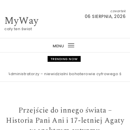
Skip to content
czwartek
MyWay
06 SIERPNIA, 2026
cały ten świat
MENU
Toggle
navigation
TRENDING NOW
inistratorzy – niewidzialni bohaterowie cyfrowego świata Anna S
Przejście do innego świata –
Historia Pani Ani i 17-letniej Agaty