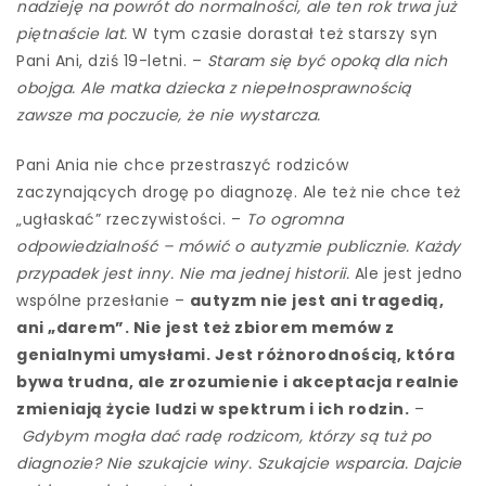
nadzieję na powrót do normalności, ale ten rok trwa już
piętnaście lat.
W tym czasie dorastał też starszy syn
Pani Ani, dziś 19-letni. –
Staram się być opoką dla nich
obojga. Ale matka dziecka z niepełnosprawnością
zawsze ma poczucie, że nie wystarcza.
Pani Ania nie chce przestraszyć rodziców
zaczynających drogę po diagnozę. Ale też nie chce też
„ugłaskać” rzeczywistości. –
To ogromna
odpowiedzialność – mówić o autyzmie publicznie. Każdy
przypadek jest inny. Nie ma jednej historii.
Ale jest jedno
wspólne przesłanie –
autyzm nie jest ani tragedią,
ani „darem”. Nie jest też zbiorem memów z
genialnymi umysłami. Jest różnorodnością, która
bywa trudna, ale zrozumienie i akceptacja realnie
zmieniają życie ludzi w spektrum i ich rodzin.
–
Gdybym mogła dać radę rodzicom, którzy są tuż po
diagnozie? Nie szukajcie winy. Szukajcie wsparcia. Dajcie