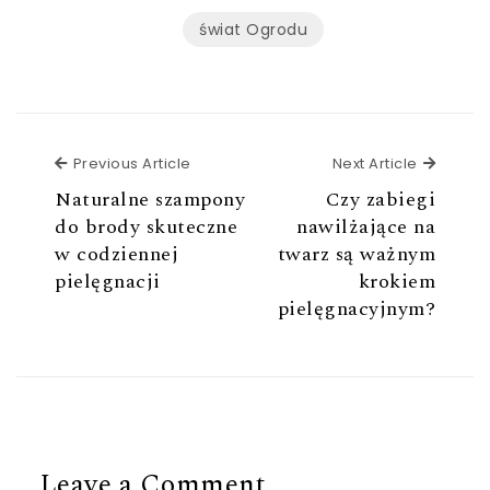
świat Ogrodu
Previous Article
Next Ar
Previous Article
Next Article
Naturalne szampony
Czy zabiegi
do brody skuteczne
nawilżające na
w codziennej
twarz są ważnym
pielęgnacji
krokiem
pielęgnacyjnym?
Leave a Comment