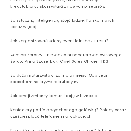
kredytobiorcy skorzystają z nowych przepisów
Za sztuczną inteligencją stoją ludzie. Polska ma ich
coraz więcej
Jak zorganizować udany event letni bez stresu?
Administratorzy – niewidzialni bohaterowie cyfrowego
świata Anna Szczerbak, Chief Sales Officer, ITDS
Za dużo maturzystów, za mało miejsc. Gap year
sposobem na kryzys rekrutacyjny
Jak emoji zmieniły komunikację w biznesie
Koniec ery portfela wypchanego gotówką? Polacy coraz
częściej płacą telefonem na wakacjach
Przyjaźń przyjaźnią, ale kto płaci za pizzę? Jak nie