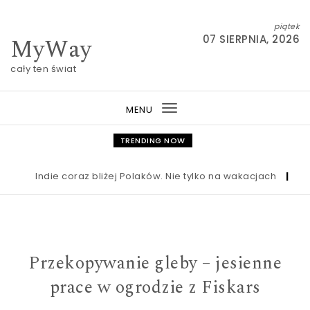
Skip to content
piątek
MyWay
07 SIERPNIA, 2026
cały ten świat
MENU
Toggle
navigation
TRENDING NOW
Indie coraz bliżej Polaków. Nie tylko na wakacjach
|
Nowa u
Przekopywanie gleby – jesienne
prace w ogrodzie z Fiskars