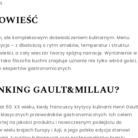
a.
POWIEŚĆ
kiem, ale kompleksowym doświadczeniem kulinarnym. Menu
cja – z dbałością o rytm smaków, temperatur i struktur.
ieści, a cały wieczór tworzy spójną narrację. Wyróżnienie w
taka filozofia kuchni znajduje uznanie nie tylko wśród gości,
h ekspertów gastronomicznych.
ANKING GAULT&MILLAU?
at 60. XX wieku, kiedy francuscy krytycy kulinarni Henri Gault
dla klasycznych przewodników gastronomicznych. Ich celem
rtej na jakości produktu i nowoczesnym podejściu do
wielu krajach Europy i Azji, a jego polska edycja stanowi
ii, turystów kulinarnych oraz profesjonalistów branży.