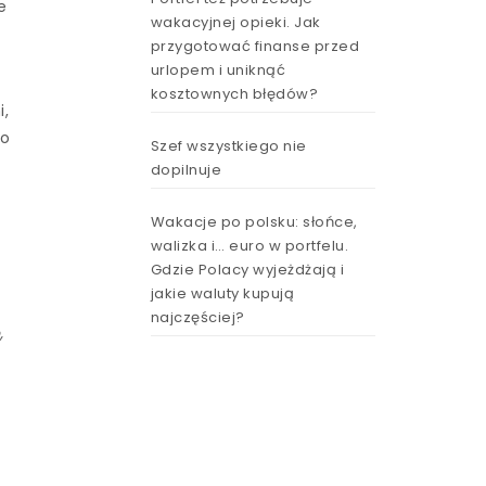
e
wakacyjnej opieki. Jak
przygotować finanse przed
urlopem i uniknąć
kosztownych błędów?
i,
go
Szef wszystkiego nie
dopilnuje
Wakacje po polsku: słońce,
walizka i… euro w portfelu.
Gdzie Polacy wyjeżdżają i
jakie waluty kupują
najczęściej?
,