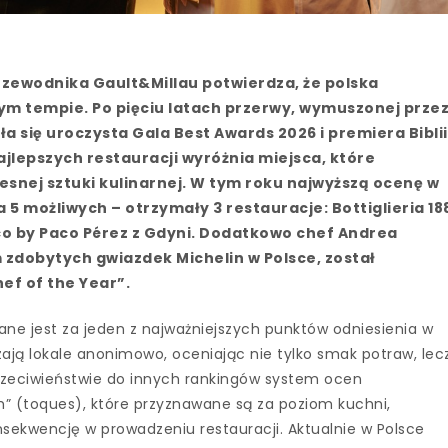
zewodnika Gault&Millau potwierdza, że polska
ym tempie. Po pięciu latach przerwy, wymuszonej prze
a się uroczysta Gala Best Awards 2026 i premiera Biblii
ajlepszych restauracji wyróżnia miejsca, które
esnej sztuki kulinarnej. W tym roku najwyższą ocenę w
 5 możliwych – otrzymały 3 restauracje: Bottiglieria 18
o by Paco Pérez z Gdyni. Dodatkowo chef Andrea
zdobytych gwiazdek Michelin w Polsce, został
ef of the Year”.
ne jest za jeden z najważniejszych punktów odniesienia w
zają lokale anonimowo, oceniając nie tylko smak potraw, lec
przeciwieństwie do innych rankingów system ocen
ch” (toques), które przyznawane są za poziom kuchni,
nsekwencję w prowadzeniu restauracji. Aktualnie w Polsce