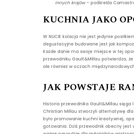
innych krajów
– podkreśla Camastr
KUCHNIA JAKO O
W NUCIE kolacja nie jest jedynie posił
degustacyjne budowane jest jak kompozy
Każde danie ma swoje miejsce w tej opow
przewodniku Gault&Millau potwierdza, że 
ale również w oczach międzynarodowyc
JAK POWSTAJE R
Historia przewodnika Gault&Millau sięga l
Christian Millau stworzyli alternatywę 
było promowanie kuchni kreatywnej, opa
gotowania. Dziś przewodnik obecny jest w 
ważne narzędzie dla miłośników gastronom