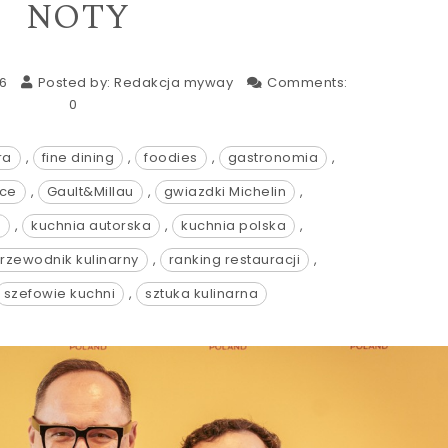
NOTY
26
Posted by:
Redakcja myway
Comments:
0
ra
,
fine dining
,
foodies
,
gastronomia
,
sce
,
Gault&Millau
,
gwiazdki Michelin
,
e
,
kuchnia autorska
,
kuchnia polska
,
rzewodnik kulinarny
,
ranking restauracji
,
szefowie kuchni
,
sztuka kulinarna