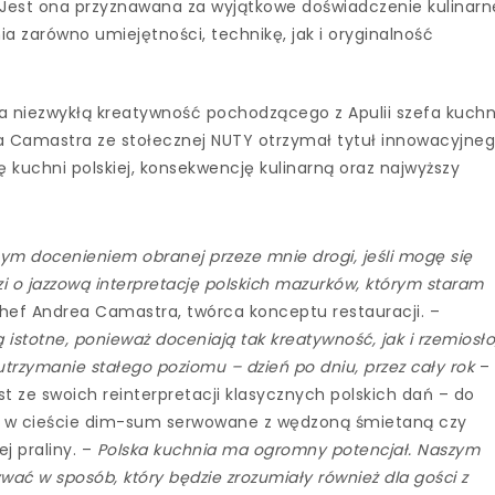
. Jest ona przyznawana za wyjątkowe doświadczenie kulinarn
a zarówno umiejętności, technikę, jak i oryginalność
a niezwykłą kreatywność pochodzącego z Apulii szefa kuchn
ea Camastra ze stołecznej NUTY otrzymał tytuł innowacyjne
ę kuchni polskiej, konsekwencję kulinarną oraz najwyższy
nym docenieniem obranej przeze mnie drogi, jeśli mogę się
 o jazzową interpretację polskich mazurków, którym staram
ef Andrea Camastra, twórca konceptu restauracji. –
ą istotne, ponieważ doceniają tak kreatywność, jak i rzemiosło
 utrzymanie stałego poziomu – dzień po dniu, przez cały rok
–
st ze swoich reinterpretacji klasycznych polskich dań – do
kie w cieście dim-sum serwowane z wędzoną śmietaną czy
j praliny. –
Polska kuchnia ma ogromny potencjał. Naszym
wać w sposób, który będzie zrozumiały również dla gości z