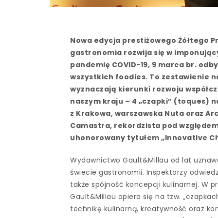
Nowa edycja prestiżowego Żółtego Pr
gastronomia rozwija się w imponując
pandemię COVID-19, 9 marca br. odbył
wszystkich foodies. To zestawienie n
wyznaczają kierunki rozwoju współcz
naszym kraju – 4 „czapki” (toques) na
z Krakowa, warszawska Nuta oraz Arc
Camastra, rekordzista pod względem 
uhonorowany tytułem „Innovative Ch
Wydawnictwo Gault&Millau od lat uznawa
świecie gastronomii. Inspektorzy odwied
także spójność koncepcji kulinarnej. W 
Gault&Millau opiera się na tzw. „czapka
technikę kulinarną, kreatywność oraz ko