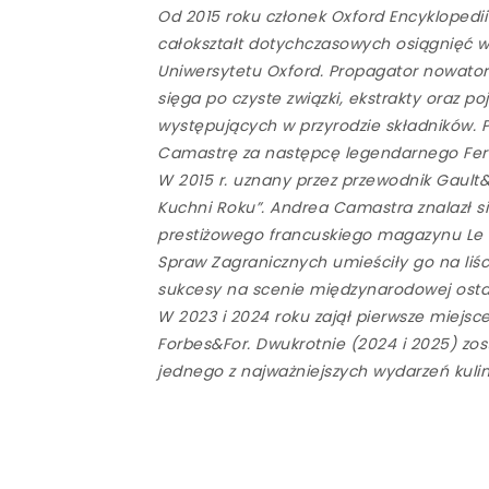
Od 2015 roku członek Oxford Encyklopedii 
całokształt dotychczasowych osiągnięć w 
Uniwersytetu Oxford. Propagator nowators
sięga po czyste związki, ekstrakty oraz 
występujących w przyrodzie składników. P
Camastrę za następcę legendarnego Ferrana
W 2015 r. uznany przez przewodnik Gault&Mi
Kuchni Roku”. Andrea Camastra znalazł si
prestiżowego francuskiego magazynu Le Ch
Spraw Zagranicznych umieściły go na liś
sukcesy na scenie międzynarodowej ostat
W 2023 i 2024 roku zajął pierwsze miejs
Forbes&For. Dwukrotnie (2024 i 2025) zo
jednego z najważniejszych wydarzeń kuli