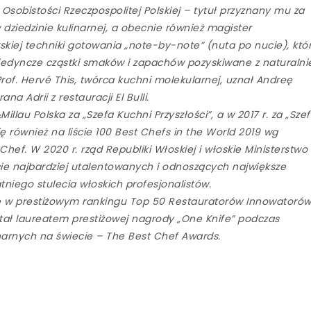
Osobistości Rzeczpospolitej Polskiej – tytuł przyznany mu za
dziedzinie kulinarnej, a obecnie również magister
kiej techniki gotowania „note-by-note” (nuta po nucie), któ
pojedyncze cząstki smaków i zapachów pozyskiwane z naturalni
rof. Hervé This, twórca kuchni molekularnej, uznał Andreę
 Adrii z restauracji El Bulli.
llau Polska za „Szefa Kuchni Przyszłości”, a w 2017 r. za „Sze
ę również na liście 100 Best Chefs in the World 2019 wg
ef. W 2020 r. rząd Republiki Włoskiej i włoskie Ministerstwo
cie najbardziej utalentowanych i odnoszących największe
niego stulecia włoskich profesjonalistów.
ce w prestiżowym rankingu Top 50 Restauratorów Innowatoró
stał laureatem prestiżowej nagrody „One Knife” podczas
narnych na świecie – The Best Chef Awards.