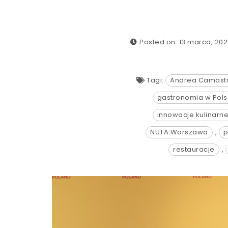
Posted on: 13 marca, 20
Tagi:
Andrea Camast
gastronomia w Pol
innowacje kulinarn
NUTA Warszawa
,
p
restauracje
,