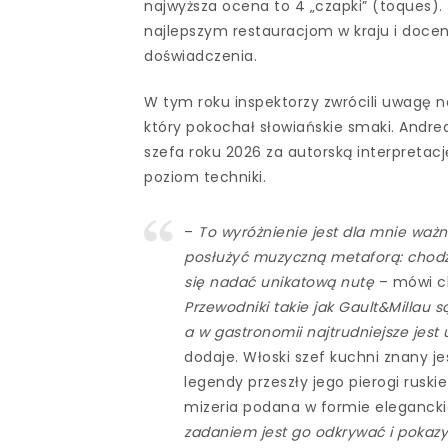
najwyższa ocena to 4 „czapki” (toques)
najlepszym restauracjom w kraju i doceni
doświadczenia.
W tym roku inspektorzy zwrócili uwagę n
który pokochał słowiańskie smaki. Andr
szefa roku 2026 za autorską interpretacj
poziom techniki.
–
To wyróżnienie jest dla mnie waż
posłużyć muzyczną metaforą: chodzi
się nadać unikatową nutę
– mówi ch
Przewodniki takie jak Gault&Millau s
a w gastronomii najtrudniejsze jest
dodaje. Włoski szef kuchni znany je
legendy przeszły jego pierogi rus
mizeria podana w formie eleganckie
zadaniem jest go odkrywać i pokazy