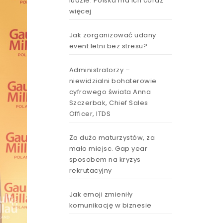
ludzie. Polska ma ich coraz
więcej
Jak zorganizować udany
event letni bez stresu?
Administratorzy –
niewidzialni bohaterowie
cyfrowego świata Anna
Szczerbak, Chief Sales
Officer, ITDS
Za dużo maturzystów, za
mało miejsc. Gap year
sposobem na kryzys
rekrutacyjny
Jak emoji zmieniły
komunikację w biznesie