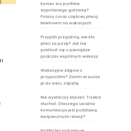
Koniec ery portfela
wypchanego gotówką?
Polacy coraz częściej płacą
telefonem na wakacjach
z
Przyjaźń przyjaźnią, ale kto
płaci za pizzę? Jak nie
pokłócić się o pieniądze
podczas wspólnych wakacji
81
Wakacyjne zdjęcie z
przyjaciółmi? Zanim wrzucisz
je do sieci, zapytaj.
Nie wystarczy słyszeć. Trzeba
z
słuchać. Dlaczego uważna
komunikacja jest podstawą
bezpiecznych relacji?
Portfel też potrzebuje