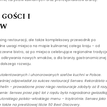
GOŚCI I
ÓW
nking restauracji, ale także kompleksowy przewodnik po
ne uwagi miejsca na mapie kulinarnej całego kraju – od
czesne bistro, aż po miejsca celebrujące regionalne tradycj
 do odkrywania nowych smaków, a dla branży gastronomicznej
 dalszego rozwoju.
j utalentowanych i uhonorowanych szefów kuchni w Polsce.
eśniej odpowiadał za sukces restauracji Senses. Rekordzista 
helin – prowadzone przez niego restauracje zdobyły aż 8 raz
ienie: Senses przez pięć lat z rzędu była nagradzana gwiazdką
utorskiego polsko-włoskiego menu – trzykrotnie. Senses jako
 także na prestiżowej liście 50 Best Discovery.