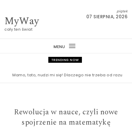
Skip to content
piątek
MyWay
07 SIERPNIA, 2026
cały ten świat
MENU
Toggle
navigation
TRENDING NOW
Mamo, tato, nudzi mi się! Dlaczego nie trzeba od razu ratow
Rewolucja w nauce, czyli nowe
spojrzenie na matematykę