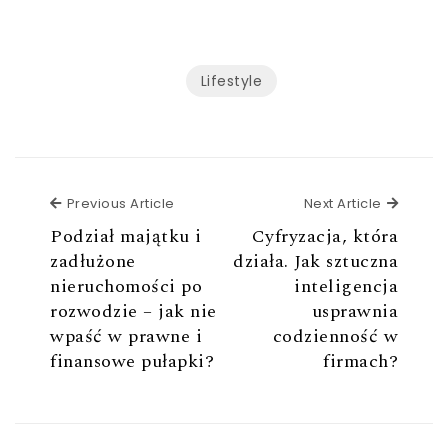
Lifestyle
Previous Article
Next Ar
Previous Article
Next Article
Podział majątku i
Cyfryzacja, która
zadłużone
działa. Jak sztuczna
nieruchomości po
inteligencja
rozwodzie – jak nie
usprawnia
wpaść w prawne i
codzienność w
finansowe pułapki?
firmach?