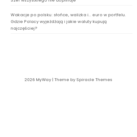
Szef wszystkiego nie dopilnuje
Wakacje po polsku: słońce, walizka i… euro w portfelu.
Gdzie Polacy wyjeżdżają i jakie waluty kupują
najczęściej?
2026
MyWay
| Theme by
Spiracle Themes