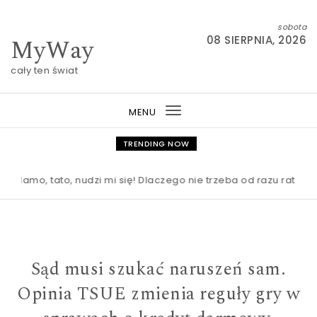
Skip to content
sobota
MyWay
08 SIERPNIA, 2026
cały ten świat
MENU
Toggle
navigation
TRENDING NOW
mo, tato, nudzi mi się! Dlaczego nie trzeba od razu ratować d
Sąd musi szukać naruszeń sam.
Opinia TSUE zmienia reguły gry w