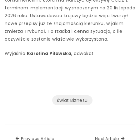
terminem implementacji wyznaczonym na 20 listopada
2026 roku. Ustawodawca krajowy będzie więc tworzył
nowe przepisy już ze znajomością kierunku, w jakim
zmierza Trybunał. To rzadka i cenna sytuacja, o ile
oczywiście zostanie właściwie wykorzystana.
Wyjaśnia
Karolina Pilawska
, adwokat
świat Biznesu
Previous Article
Next Ar
Previous Article
Next Article