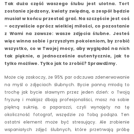
Tak duża część waszego ślubu jest ulotna. Tort
zostanie zjedzony, kwiaty zwiędną, a zespół będzie
musiał w końcu przestać grać. Na szczęście jest coś
– oczywiście oprócz wielkiej miłości, co pozostanie
z Wami na zawsze: wasze zdjęcia ślubne. Jesteś
więc winna sobie i przyszłym pokoleniom, by zrobić
wszystko, co w Twojej mocy, aby wyglądać na nich
tak pięknie, a jednocześnie autentycznie, jak to
tylko możliwe. Tylko jak to zrobić? Sprawdźmy.
Może cię zaskoczy, że 95% par odczuwa zdenerwowanie
na myśl o zdjęciach ślubnych. Bycie panną młodą to
trochę jak bycie sławnym przez jeden dzień: o Twoją
fryzurę i makijaż dbają profesjonaliści, masz na sobie
piękną suknię, a paparazzi, czyli wynajęty na tę
okoliczność fotograf, wszędzie za Tobą podąża. Ten
ostatni element może być stresujący. Ale zrobienie
wspaniałych zdjęć ślubnych, które przetrwają próbę