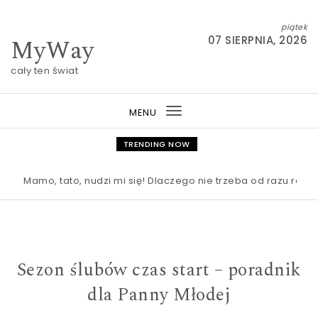
Skip to content
piątek
MyWay
07 SIERPNIA, 2026
cały ten świat
MENU
Toggle
navigation
TRENDING NOW
Mamo, tato, nudzi mi się! Dlaczego nie trzeba od razu ratować
Sezon ślubów czas start – poradnik
dla Panny Młodej