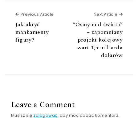
Previous Article
Next Ar
Previous Article
Next Article
Jak ukryć
“Ósmy cud świata”
mankamenty
– zapomniany
figury?
projekt kolejowy
wart 1,5 miliarda
dolarów
Leave a Comment
Musisz się
zalogować
, aby móc dodać komentarz.