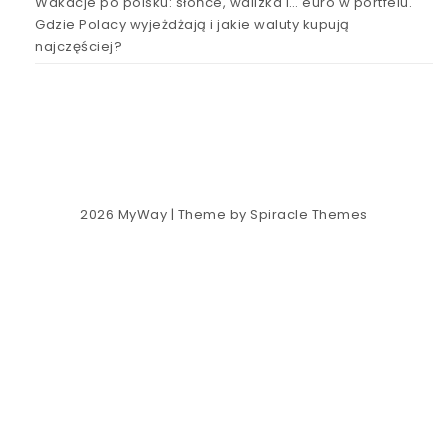
Wakacje po polsku: słońce, walizka i… euro w portfelu.
Gdzie Polacy wyjeżdżają i jakie waluty kupują
najczęściej?
2026
MyWay
| Theme by
Spiracle Themes