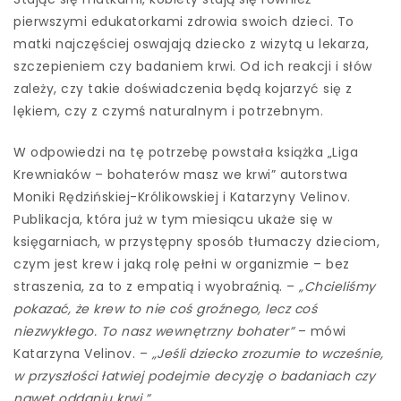
pierwszymi edukatorkami zdrowia swoich dzieci. To
matki najczęściej oswajają dziecko z wizytą u lekarza,
szczepieniem czy badaniem krwi. Od ich reakcji i słów
zależy, czy takie doświadczenia będą kojarzyć się z
lękiem, czy z czymś naturalnym i potrzebnym.
W odpowiedzi na tę potrzebę powstała książka „Liga
Krewniaków – bohaterów masz we krwi” autorstwa
Moniki Rędzińskiej-Królikowskiej i Katarzyny Velinov.
Publikacja, która już w tym miesiącu ukaże się w
księgarniach, w przystępny sposób tłumaczy dzieciom,
czym jest krew i jaką rolę pełni w organizmie – bez
straszenia, za to z empatią i wyobraźnią. –
„Chcieliśmy
pokazać, że krew to nie coś groźnego, lecz coś
niezwykłego. To nasz wewnętrzny bohater”
– mówi
Katarzyna Velinov. –
„Jeśli dziecko zrozumie to wcześnie,
w przyszłości łatwiej podejmie decyzję o badaniach czy
nawet oddaniu krwi.”