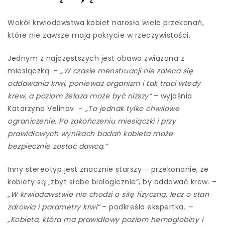
Wokół krwiodawstwa kobiet narosło wiele przekonań,
które nie zawsze mają pokrycie w rzeczywistości.
Jednym z najczęstszych jest obawa związana z
miesiączką. –
„W czasie menstruacji nie zaleca się
oddawania krwi, ponieważ organizm i tak traci wtedy
krew, a poziom żelaza może być niższy”
– wyjaśnia
Katarzyna Velinov. –
„To jednak tylko chwilowe
ograniczenie. Po zakończeniu miesiączki i przy
prawidłowych wynikach badań kobieta może
bezpiecznie zostać dawcą.”
Inny stereotyp jest znacznie starszy – przekonanie, że
kobiety są „zbyt słabe biologicznie”, by oddawać krew. –
„W krwiodawstwie nie chodzi o siłę fizyczną, lecz o stan
zdrowia i parametry krwi”
– podkreśla ekspertka.
–
„Kobieta, która ma prawidłowy poziom hemoglobiny i