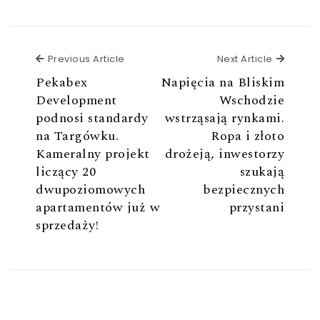
Previous Article
Next Ar
Previous Article
Next Article
Pekabex
Napięcia na Bliskim
Development
Wschodzie
podnosi standardy
wstrząsają rynkami.
na Targówku.
Ropa i złoto
Kameralny projekt
drożeją, inwestorzy
liczący 20
szukają
dwupoziomowych
bezpiecznych
apartamentów już w
przystani
sprzedaży!