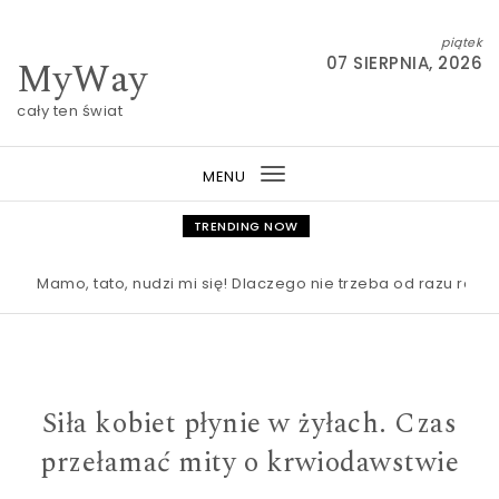
Skip to content
piątek
MyWay
07 SIERPNIA, 2026
cały ten świat
MENU
Toggle
navigation
TRENDING NOW
Mamo, tato, nudzi mi się! Dlaczego nie trzeba od razu ratować
Siła kobiet płynie w żyłach. Czas
przełamać mity o krwiodawstwie