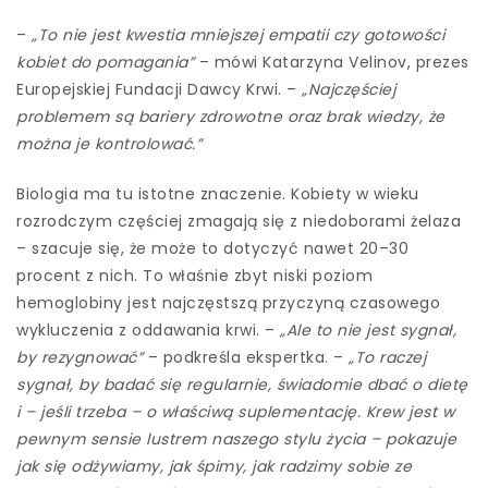
–
„To nie jest kwestia mniejszej empatii czy gotowości
kobiet do pomagania”
– mówi Katarzyna Velinov, prezes
Europejskiej Fundacji Dawcy Krwi. –
„Najczęściej
problemem są bariery zdrowotne oraz brak wiedzy, że
można je kontrolować.”
Biologia ma tu istotne znaczenie. Kobiety w wieku
rozrodczym częściej zmagają się z niedoborami żelaza
– szacuje się, że może to dotyczyć nawet 20–30
procent z nich. To właśnie zbyt niski poziom
hemoglobiny jest najczęstszą przyczyną czasowego
wykluczenia z oddawania krwi. –
„Ale to nie jest sygnał,
by rezygnować”
– podkreśla ekspertka. –
„To raczej
sygnał, by badać się regularnie, świadomie dbać o dietę
i – jeśli trzeba – o właściwą suplementację. Krew jest w
pewnym sensie lustrem naszego stylu życia – pokazuje
jak się odżywiamy, jak śpimy, jak radzimy sobie ze