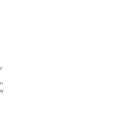
i
em
ej