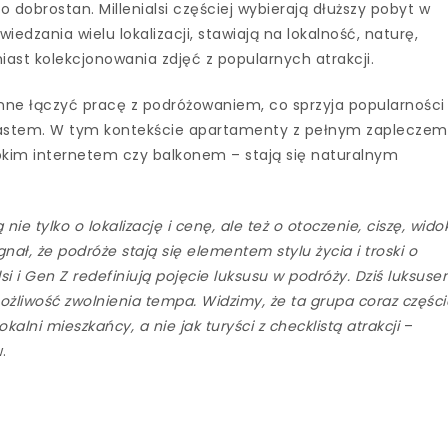
o dobrostan. Millenialsi częściej wybierają dłuższy pobyt w
dzania wielu lokalizacji, stawiają na lokalność, naturę,
miast kolekcjonowania zdjęć z popularnych atrakcji.
łonne łączyć pracę z podróżowaniem, co sprzyja popularności
iastem. W tym kontekście apartamenty z pełnym zapleczem
zybkim internetem czy balkonem – stają się naturalnym
nie tylko o lokalizację i cenę, ale też o otoczenie, ciszę, widok
ał, że podróże stają się elementem stylu życia i troski o
lsi i Gen Z redefiniują pojęcie luksusu w podróży. Dziś luksus
 możliwość zwolnienia tempa. Widzimy, że ta grupa coraz części
kalni mieszkańcy, a nie jak turyści z checklistą atrakcji
–
.