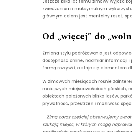
Jeszcze kilka lat temu zimowy wyjazd ko
zwiedzaniem i maksymalnym wykorzystani
głównym celem jest mentalny reset, spok
Od „więcej” do „woln
Zmiana stylu podróżowania jest odpowie
dostępność online, nadmiar informacji i 
formą rozrywki, a staje się elementem db
W zimowych miesiącach rośnie zaintere
mniejszych miejscowościach górskich, 
obiektach położonych blisko lasów, par
prywatność, przestrzeń i możliwość spę
–
Zimą coraz częściej obserwujemy zwrot w
szukają miejsc, w których mogą naprawdę 
możliwością spędzania czasu we własnym 