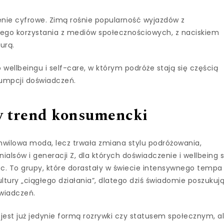
enie cyfrowe. Zimą rośnie popularność wyjazdów z
nego korzystania z mediów społecznościowych, z naciskiem
urą.
 wellbeingu i self-care, w którym podróże stają się częścią
sumpcji doświadczeń.
wy trend konsumencki
 chwilowa moda, lecz trwała zmiana stylu podróżowania,
ialsów i generacji Z, dla których doświadczenie i wellbeing 
sc. To grupy, które dorastały w świecie intensywnego tempa
ultury „ciągłego działania”, dlatego dziś świadomie poszukuj
wiadczeń.
est już jedynie formą rozrywki czy statusem społecznym, a