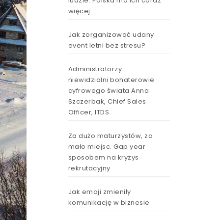
ludzie. Polska ma ich coraz
więcej
Jak zorganizować udany
event letni bez stresu?
Administratorzy –
niewidzialni bohaterowie
cyfrowego świata Anna
Szczerbak, Chief Sales
Officer, ITDS
Za dużo maturzystów, za
mało miejsc. Gap year
sposobem na kryzys
rekrutacyjny
Jak emoji zmieniły
komunikację w biznesie