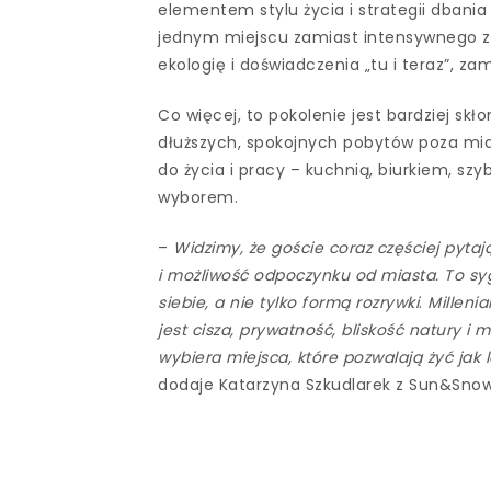
elementem stylu życia i strategii dbania 
jednym miejscu zamiast intensywnego zwie
ekologię i doświadczenia „tu i teraz”, za
Co więcej, to pokolenie jest bardziej sk
dłuższych, spokojnych pobytów poza m
do życia i pracy – kuchnią, biurkiem, s
wyborem.
–
Widzimy, że goście coraz częściej pytają 
i możliwość odpoczynku od miasta. To sygn
siebie, a nie tylko formą rozrywki
.
Millenia
jest cisza, prywatność, bliskość natury i
wybiera miejsca, które pozwalają żyć jak lo
dodaje Katarzyna Szkudlarek z Sun&Snow