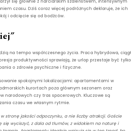
jarzył się głównie z narciarskim szaleństwem, intensywnym
em czasu. Dziś coraz więcej podróżnych deklaruje, że ich
ój i odcięcie się od bodźców.
iej”
dzią na tempo współczesnego życia. Praca hybrydowa, ciąg
presja produktywności sprawiają, że urlop przestaje być tylk
ania o zdrowie psychiczne i fizyczne.
sowanie spokojnymi lokalizacjami: apartamentami w
nadmorskich kurortach poza głównym sezonem oraz
ków narodowych czy tras spacerowych. Kluczowe są
dzania czasu we własnym rytmie.
 stronę jakości odpoczynku, a nie liczby atrakcji. Goście
się wyciszyć, z dala od tłumów, z widokiem na naturę i
tempie. Apartamenty idealnie wpisują się w ten trend, bo