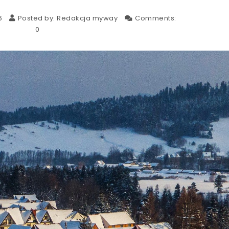
6
Posted by:
Redakcja myway
Comments:
0