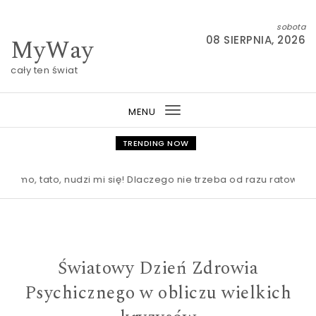
Skip to content
sobota
MyWay
08 SIERPNIA, 2026
cały ten świat
MENU
Toggle
navigation
TRENDING NOW
 tato, nudzi mi się! Dlaczego nie trzeba od razu ratować dzie
Światowy Dzień Zdrowia
Psychicznego w obliczu wielkich