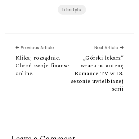
Lifestyle
Previous Article
Next Ar
Previous Article
Next Article
Klikaj rozsądnie.
„Górski lekarz”
Chroń swoje finanse
wraca na antenę
online.
Romance TV w 18.
sezonie uwielbianej
serii