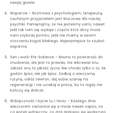
swojej głowie.
Wsparcie – Rozmowa z psychologiem, terapeutą,
zaufanym przyjacielem jest kluczowa dla naszej
psychiki. Pamiętajmy, że nie jesteśmy sami, nawet
jeśli tak tam się wydaje i często ktoś obcy może
nam szybciej pomóc, jeśli nie mamy w swoim
otoczeniu kogoś bliskiego. Najważniejsze to szukać
wsparcia.
Sen i work-life-balance – Można to powtarzać do
znudzenia, ale jest to prawda, nie lekceważ snu.
Jakość snu to jakość życia. Nie chodzi tylko o to, ile
godzin śpisz, ale jak śpisz. Zadbaj o wieczorną
rutynę, odłóż telefon, daj sobie szansę na
regenerację i nie uciekaj w pracę, bo to nigdy nie
kończy się dobrze.
Wdzięczność i bycie tu i teraz – Każdego dnia
wieczorem zastanów się a może nawet zapisz, za
co jesteś wdzięczny, co dziś dobrego się wydarzyło.