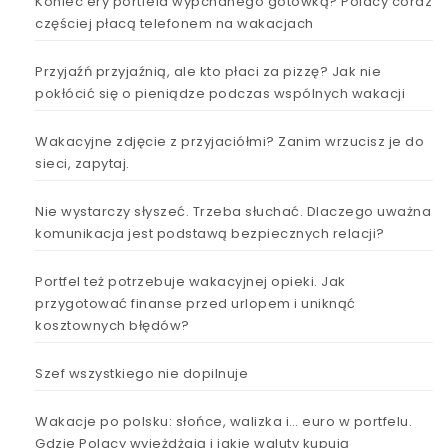
Koniec ery portfela wypchanego gotówką? Polacy coraz
częściej płacą telefonem na wakacjach
Przyjaźń przyjaźnią, ale kto płaci za pizzę? Jak nie
pokłócić się o pieniądze podczas wspólnych wakacji
Wakacyjne zdjęcie z przyjaciółmi? Zanim wrzucisz je do
sieci, zapytaj.
Nie wystarczy słyszeć. Trzeba słuchać. Dlaczego uważna
komunikacja jest podstawą bezpiecznych relacji?
Portfel też potrzebuje wakacyjnej opieki. Jak
przygotować finanse przed urlopem i uniknąć
kosztownych błędów?
Szef wszystkiego nie dopilnuje
Wakacje po polsku: słońce, walizka i… euro w portfelu.
Gdzie Polacy wyjeżdżają i jakie waluty kupują