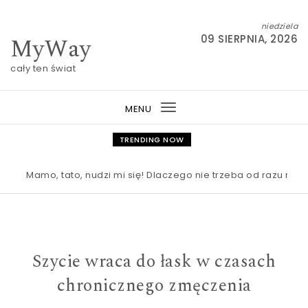
Skip to content
niedziela
MyWay
09 SIERPNIA, 2026
cały ten świat
MENU
Toggle
navigation
TRENDING NOW
Mamo, tato, nudzi mi się! Dlaczego nie trzeba od razu ratować
Szycie wraca do łask w czasach
chronicznego zmęczenia