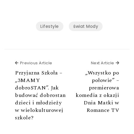
Lifestyle
świat Mody
Previous Article
Next Ar
Previous Article
Next Article
Przyjazna Szkoła –
„Wszystko po
„3MAMY
połowie” –
dobroSTAN”. Jak
premierowa
budować dobrostan
komedia z okazji
dzieci i młodzieży
Dnia Matki w
w wielokulturowej
Romance TV
szkole?