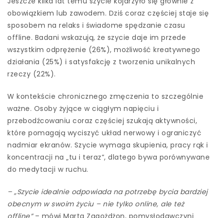
Jeszcze kilka lat temu szycie kojarzyło się głównie z
obowiązkiem lub zawodem. Dziś coraz częściej staje się
sposobem na relaks i świadome spędzanie czasu
offline. Badani wskazują, że szycie daje im przede
wszystkim odprężenie (26%), możliwość kreatywnego
działania (25%) i satysfakcję z tworzenia unikalnych
rzeczy (22%).
W kontekście chronicznego zmęczenia to szczególnie
ważne. Osoby żyjące w ciągłym napięciu i
przebodźcowaniu coraz częściej szukają aktywności,
które pomagają wyciszyć układ nerwowy i ograniczyć
nadmiar ekranów. Szycie wymaga skupienia, pracy rąk i
koncentracji na „tu i teraz”, dlatego bywa porównywane
do medytacji w ruchu.
– „Szycie idealnie odpowiada na potrzebę bycia bardziej
obecnym w swoim życiu – nie tylko online, ale też
offline”
– mówi Marta Zagożdżon, pomysłodawczyni