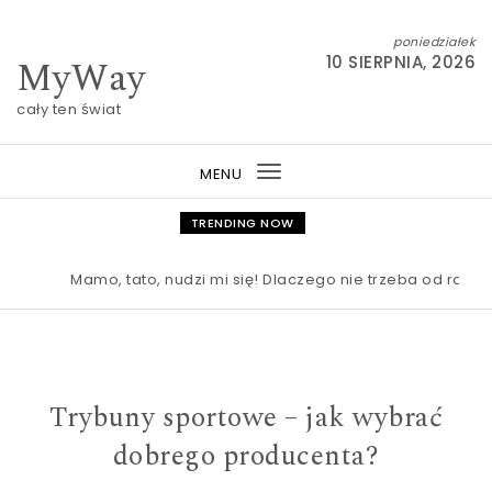
Skip to content
poniedziałek
MyWay
10 SIERPNIA, 2026
cały ten świat
MENU
Toggle
navigation
TRENDING NOW
Mamo, tato, nudzi mi się! Dlaczego nie trzeba od razu ra
Trybuny sportowe – jak wybrać
dobrego producenta?